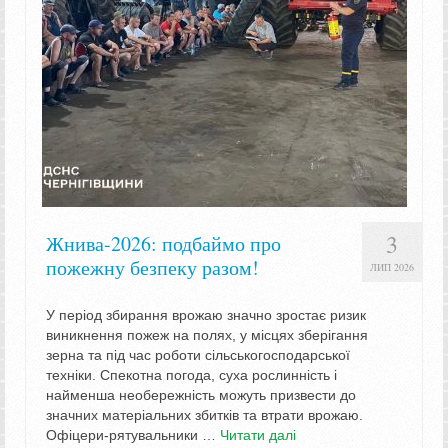
3
Жнива-2026: подбаймо про
пожежну безпеку разом!
ЛИП 2026
У період збирання врожаю значно зростає ризик
виникнення пожеж на полях, у місцях зберігання
зерна та під час роботи сільськогосподарської
техніки. Спекотна погода, суха рослинність і
найменша необережність можуть призвести до
значних матеріальних збитків та втрати врожаю.
Офіцери-рятувальники …
Читати далі