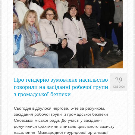
29
Про гендерно зумовлене насильство
говорили на засіданні робочої групи
КВІ 2026
з громадської безпеки
Сьогодні відбулося чергове, 5-те за рахунком,
засідання робочої групи з громадської безпеки
Сновської міської ради. До участі у засіданні
долучилися фахівчиня з питань цивільного захисту
населення Міжнародної неурядової організації