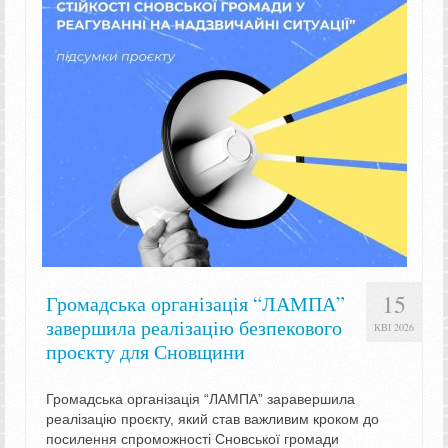
15
Громадська організація “ЛАМПА”
завершила реалізацію безпекового
КВІ 2026
проєкту для Сновщини
Громадська організація “ЛАМПА” заpавершила
реалізацію проєкту, який став важливим кроком до
посилення спроможності Сновської громади