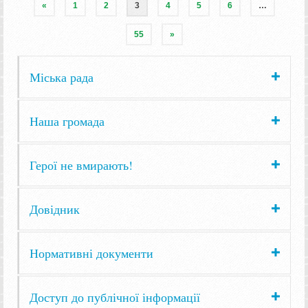
«
1
2
3
4
5
6
…
55
»
Міська рада
Наша громада
Герої не вмирають!
Довідник
Нормативні документи
Доступ до публічної інформації