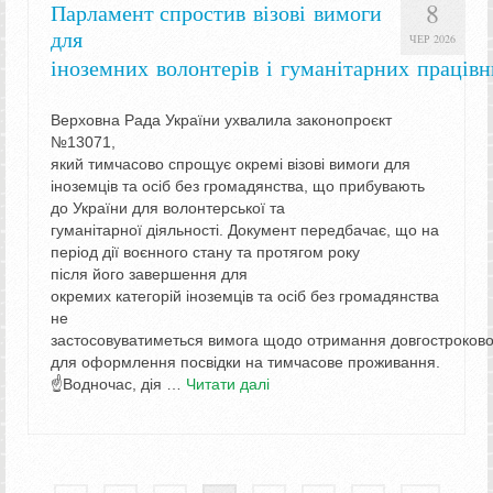
8
Парламент спростив візові вимоги
для
ЧЕР 2026
іноземних волонтерів і гуманітарних працівн
Верховна Рада України ухвалила законопроєкт
№13071,
який тимчасово спрощує окремі візові вимоги для
іноземців та осіб без громадянства, що прибувають
до України для волонтерської та
гуманітарної діяльності. Документ передбачає, що на
період дії воєнного стану та протягом року
після його завершення для
окремих категорій іноземців та осіб без громадянства
не
застосовуватиметься вимога щодо отримання довгострокової
для оформлення посвідки на тимчасове проживання.
☝Водночас, дія …
Читати далі