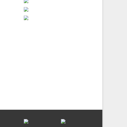
28
ЛИП 2026
8-IX
’яті
увань
олоні.