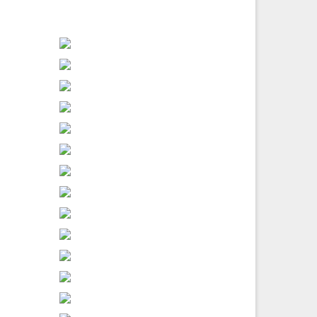
овської
ької
 план
30
ЛИП 2026
ачіпає
ес може
 цю