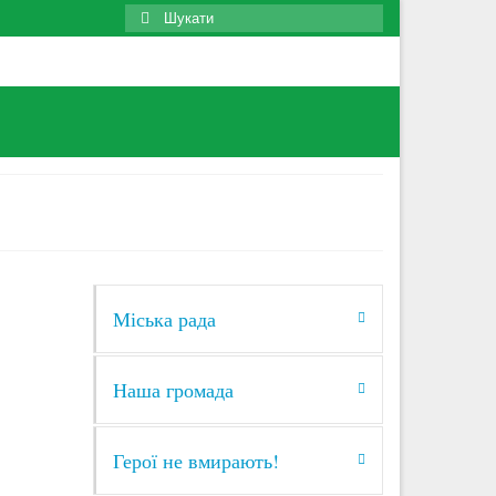
Search
for:
Міська рада
7
СЕР 2026
Наша громада
не
Герої не вмирають!
нні
 та