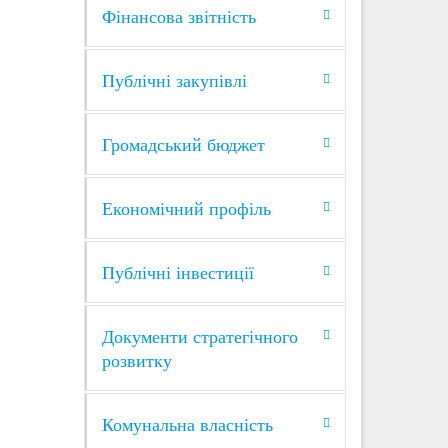
СЕР 2026
Фінансова звітність
в’я» у
 яка
Публічні закупівлі
Громадський бюджет
Економічний профіль
5
СЕР 2026
Публічні інвестиції
ування
олоді
Документи стратегічного
добути
розвитку
ї
Комунальна власність