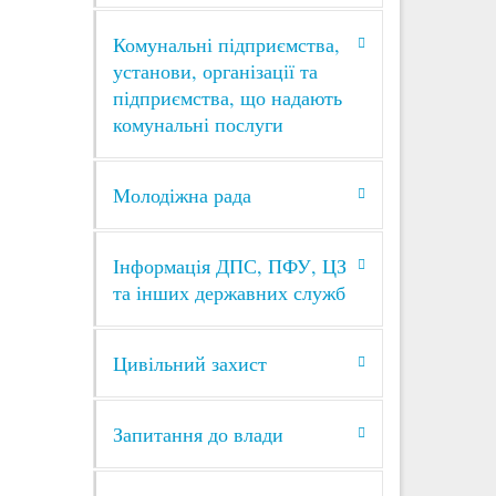
Комунальні підприємства,
5
установи, організації та
СЕР 2026
підприємства, що надають
роботи
комунальні послуги
брали
ьного
Молодіжна рада
Інформація ДПС, ПФУ, ЦЗ
та інших державних служб
4
СЕР 2026
Цивільний захист
ахисту
сандр
і.
Запитання до влади