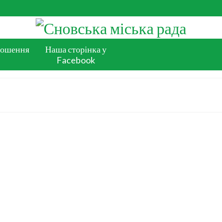
лошення
Наша сторінка у
Facebook
Відбулося навчання з питань земельного
законодавства
Сьогодні, у Сновській міській раді відбулося навчання за
короткостроковою програмою підвищення кваліфікації «Земель
законодавство України за умов воєнного стану». Участь у навча
взяли працівники міської ради, структурних підрозділів, старости