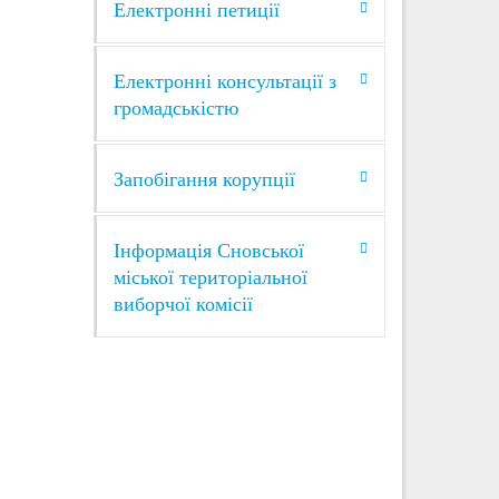
Електронні петиції
Електронні консультації з
3
громадськістю
СЕР 2026
Запобігання корупції
ства»
ї
Інформація Сновської
ння на
а
міської територіальної
далі
виборчої комісії
30
ЛИП 2026
алії