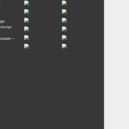
ь
нда
послуг
кошик –