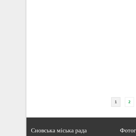
1
2
Сновська міська рада
Фотог