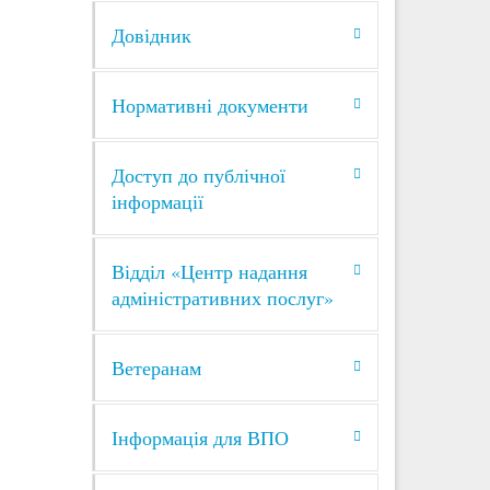
итати
Довідник
Нормативні документи
6
Доступ до публічної
СЕР 2026
інформації
их
а
Відділ «Центр надання
ми
Загалом
адміністративних послуг»
итати
Ветеранам
Інформація для ВПО
5