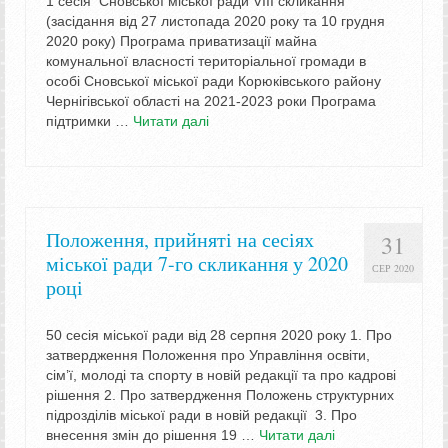
1 сесія Сновської міської ради VIIІ скликання
(засідання від 27 листопада 2020 року та 10 грудня
2020 року) Програма приватизації майна
комунальної власності територіальної громади в
особі Сновської міської ради Корюківського району
Чернігівської області на 2021-2023 роки Програма
підтримки …
Читати далі
Положення, прийняті на сесіях
31
міської ради 7-го скликання у 2020
СЕР 2020
році
50 сесія міської ради від 28 серпня 2020 року 1. Про
затвердження Положення про Управління освіти,
сім’ї, молоді та спорту в новій редакції та про кадрові
рішення 2. Про затвердження Положень структурних
підрозділів міської ради в новій редакції 3. Про
внесення змін до рішення 19 …
Читати далі