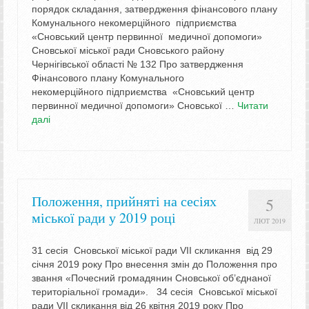
порядок складання, затвердження фінансового плану
Комунального некомерційного підприємства
«Сновський центр первинної медичної допомоги»
Сновської міської ради Сновського району
Чернігівської області № 132 Про затвердження
Фінансового плану Комунального
некомерційного підприємства «Сновський центр
первинної медичної допомоги» Сновської …
Читати
далі
Положення, прийняті на сесіях
5
міської ради у 2019 році
ЛЮТ 2019
31 сесія Сновської міської ради VII скликання від 29
січня 2019 року Про внесення змін до Положення про
звання «Почесний громадянин Сновської об’єднаної
територіальної громади». 34 сесія Сновської міської
ради VII скликання від 26 квітня 2019 року Про