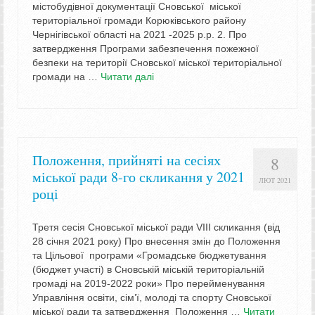
містобудівної документації Сновської міської
територіальної громади Корюківського району
Чернігівської області на 2021 -2025 р.р. 2. Про
затвердження Програми забезпечення пожежної
безпеки на території Сновської міської територіальної
громади на …
Читати далі
Положення, прийняті на сесіях
8
міської ради 8-го скликання у 2021
ЛЮТ 2021
році
Третя сесія Сновської міської ради VIIІ скликання (від
28 січня 2021 року) Про внесення змін до Положення
та Цільової програми «Громадське бюджетування
(бюджет участі) в Сновській міській територіальній
громаді на 2019-2022 роки» Про перейменування
Управління освіти, сім’ї, молоді та спорту Сновської
міської ради та затвердження Положення …
Читати