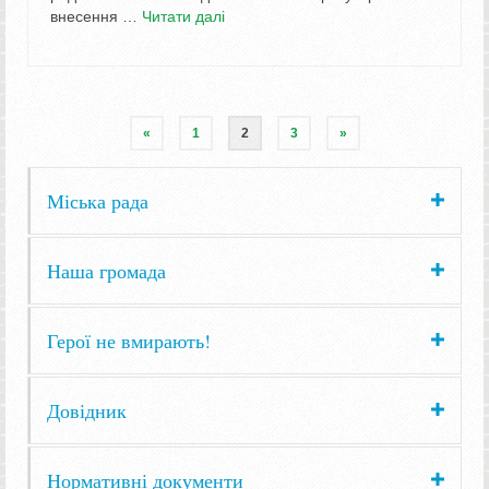
внесення …
Читати далі
«
1
2
3
»
Міська рада
Наша громада
Герої не вмирають!
Довідник
Нормативні документи