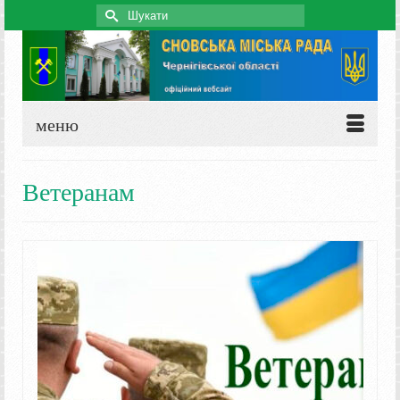
Search
for:
меню
Ветеранам