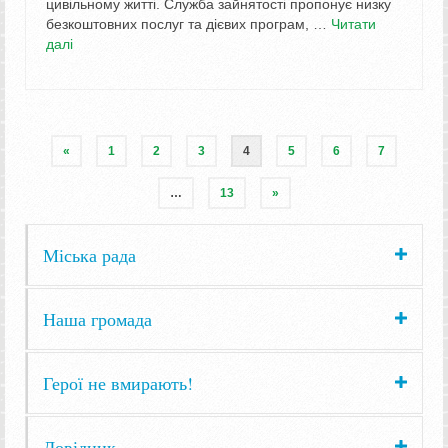
цивільному житті. Служба зайнятості пропонує низку
безкоштовних послуг та дієвих програм, …
Читати
далі
«
1
2
3
4
5
6
7
…
13
»
Міська рада
Наша громада
Герої не вмирають!
Довідник