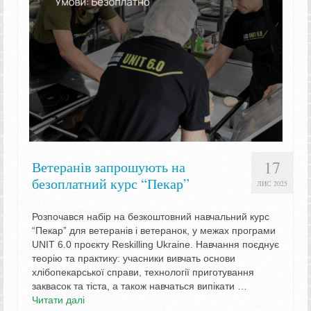
17
Ветеранів запрошують на
безоплатний курс “Пекар”
ЛИС 2025
Розпочався набір на безкоштовний навчальний курс
“Пекар” для ветеранів і ветеранок, у межах програми
UNIT 6.0 проєкту Reskilling Ukraine. Навчання поєднує
теорію та практику: учасники вивчать основи
хлібопекарської справи, технології приготування
заквасок та тіста, а також навчаться випікати …
Читати далі