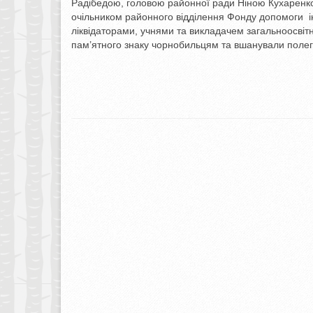
Радібедою, головою районної ради Ніною Кухаренко
очільником районного відділення Фонду допомоги
ліквідаторами, учнями та викладачем загальноосвітн
пам’ятного знаку чорнобильцям та вшанували поле