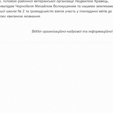
, головою районної ветеранської організації Людмилою Кравець,
 інвалідам Чорнобиля Михайлом Волокушиним та нашими землякам
ьої школи № 2 та громадськістю взяли участь у покладанні квітів до
глих хвилиною мовчання.
Відділ організаційно-кадрової та інформаційно