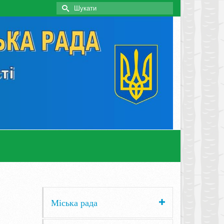
Search
for:
Міська рада