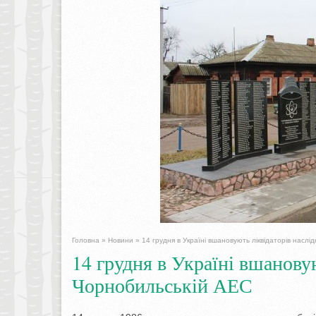
Головна
»
Новини
»
14 грудня в Україні вшановують ліквідаторів наслід
14 грудня в Україні вшановую
Чорнобильській АЕС