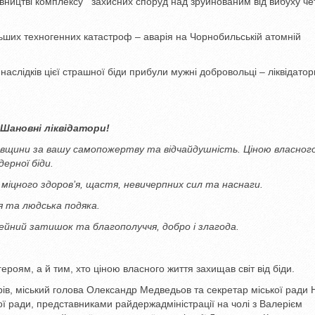
івництві комплексу захисних споруд над зруйнованим від вибуху ч
льших техногенних катастроф – аварія на Чорнобильській атомній
 наслідків цієї страшної біди прибули мужні добровольці – ліквідатор
Шановні ліквідатори!
новщини за вашу самопожертву та відчайдушність. Ціною власног
ерної біди.
міцного здоров
’
я, щастя, невичерпних сил та наснаги.
я та людська подяка.
ейний затишок та благополуччя, добро і злагода.
роям, а й тим, хто ціною власного життя захищав світ від біди.
ів, міський голова Олександр Медведьов та секретар міської ради 
ої ради, представниками райдержадміністрації на чолі з Валерієм