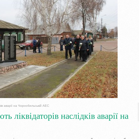
ків аварії на Чорнобильській АЕС
ть ліквідаторів наслідків аварії на