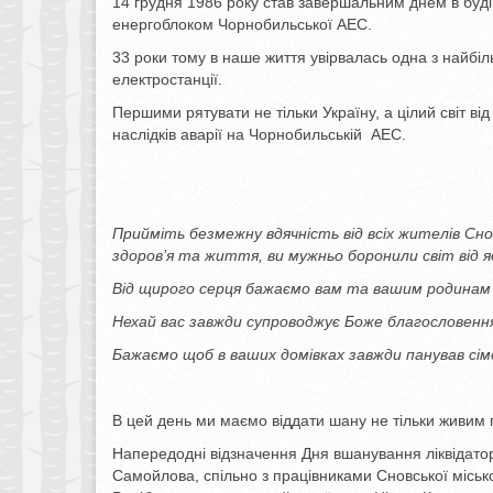
14 грудня 1986 року став завершальним днем в буд
енергоблоком Чорнобильської АЕС.
33 роки тому в наше життя увірвалась одна з найбі
електростанції.
Першими рятувати не тільки Україну, а цілий світ від
наслідків аварії на Чорнобильській АЕС.
Прийміть безмежну вдячність від всіх жителів С
здоров
’
я та життя, ви мужньо боронили світ від яд
Від щирого серця бажаємо вам та вашим родинам 
Нехай вас завжди супроводжує Боже благословенн
Бажаємо щоб в ваших домівках завжди панував сім
В цей день ми маємо віддати шану не тільки живим ге
Напередодні відзначення Дня вшанування ліквідатор
Самойлова, спільно з працівниками Сновської міськ