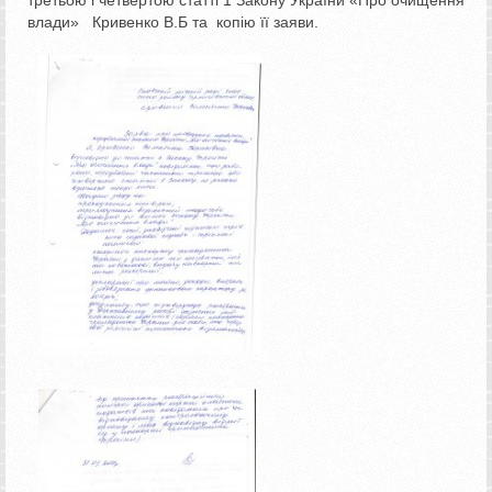
влади» Кривенко В.Б та копію її заяви.