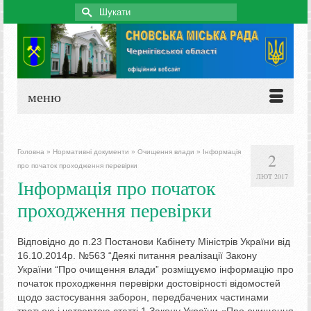
Search
for:
меню
Головна
»
Нормативні документи
»
Очищення влади
»
Інформація
2
про початок проходження перевірки
ЛЮТ 2017
Інформація про початок
проходження перевірки
Відповідно до п.23 Постанови Кабінету Міністрів України від
16.10.2014р. №563 “Деякі питання реалізації Закону
України “Про очищення влади” розміщуємо інформацію про
початок проходження перевірки достовірності відомостей
щодо застосування заборон, передбачених частинами
третьою і четвертою статті 1 Закону України «Про очищення