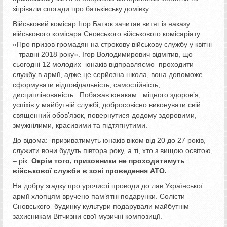
зігрівали спогади про батьківську домівку.
Військовий комісар Ігор Батюк зачитав витяг із наказу
військового комісара Сновського військового комісаріату
«Про призов громадян на строкову військову службу у квітні
– травні 2018 року». Ігор Володимирович відмітив, що
сьогодні 12 молодих юнаків відправляємо проходити
службу в армії, адже це серйозна школа, вона допоможе
сформувати відповідальність, самостійність,
дисциплінованість. Побажав юнакам міцного здоров’я,
успіхів у майбутній службі, добросовісно виконувати свій
священний обов’язок, повернутися додому здоровими,
змужнілими, красивими та підтягнутими.
До відома: призиватимуть юнаків віком від 20 до 27 років,
служити вони будуть півтора року, а ті, хто з вищою освітою,
– рік.
Окрім того, призовники не проходитимуть
військової служби в зоні проведення АТО.
На добру згадку про урочисті проводи до лав Української
армії хлопцям вручено пам’ятні подарунки. Солісти
Сновського будинку культури подарували майбутнім
захисникам Вітчизни свої музичні композиції.