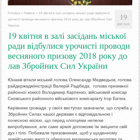
Головна
»
Новини
»
19 квітня в залі засідань міської ради відбулися
19
урочисті проводи весняного призову 2018 року до лав Збройних Сил
КВІ 2018
України
19 квітня в залі засідань міської
ради відбулися урочисті проводи
весняного призову 2018 року до
лав Збройних Сил України
Юнаків вітали міський голова Олександр Медведьов, голова
райдержадміністрації Валерій Радібеда, голова призивної
районної комісії Володимир Карпенко, військовий комісар
Сновського районного військового комісаріату Ігор Батюк.
Керівники громади у своїх виступах зазначили, що служба у
Збройних Силах нашої держави є відповідальною і
почесною місією, що перед хлопцями нелегке
випробування, але саме армія допоможе їм зміцнити свій
дух і тіло. Побажали призовникам, щоб у щоденному
армійському житті їх оберігала материнська молитва та