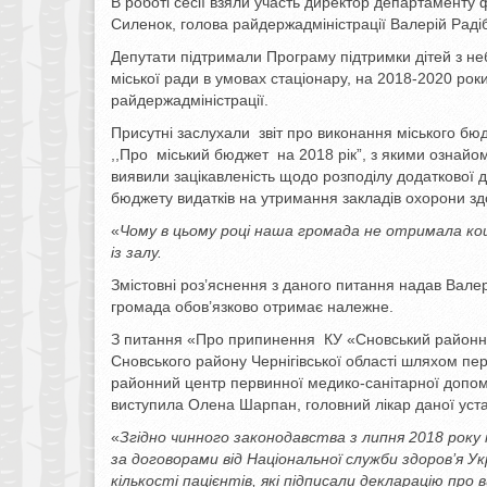
В роботі сесії взяли участь директор департаменту ф
Силенок, голова райдержадміністрації Валерій Раді
Депутати підтримали Програму підтримки дітей з не
міської ради в умовах стаціонару, на 2018-2020 рок
райдержадміністрації.
Присутні заслухали звіт про виконання міського бюд
,,Про міський бюджет на 2018 рік”, з якими ознайом
виявили зацікавленість щодо розподілу додаткової 
бюджету видатків на утримання закладів охорони здо
«
Чому в цьому році наша громада не отримала ко
із залу.
Змістовні роз’яснення з даного питання надав Валер
громада обов’язково отримає належне.
З питання «Про припинення КУ «Сновський районни
Сновського району Чернігівської області шляхом п
районний центр первинної медико-санітарної допомо
виступила Олена Шарпан, головний лікар даної уст
«
Згідно чинного законодавства з липня 2018 року
за договорами від Національної служби здоров’я У
кількості пацієнтів, які підписали декларацію про 