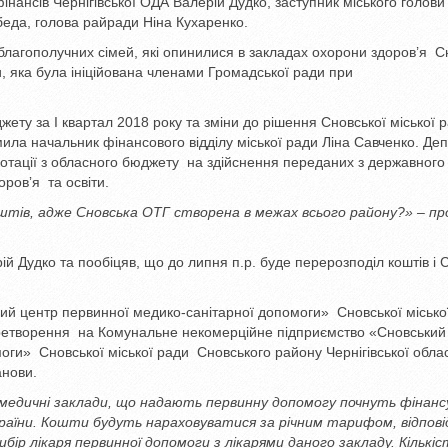
інансів Чернігівської ОДА Валерій Дудко, заступник міського голови
беда, голова райради Ніна Кухаренко.
благополучних сімей, які опинилися в закладах охорони здоров’я С
и, яка була ініційована членами Громадської ради при
жету за І квартал 2018 року та зміни до рішення Сновської міської 
ила начальник фінансового відділу міської ради Ліна Савченко. Де
дотації з обласного бюджету на здійснення переданих з державного
ровʼя та освіти.
штів, адже Сновська ОТГ створена в межах всього району?» – п
ій Дудко та пообіцяв, що до липня п.р. буде перерозподіл коштів і 
й центр первинної медико-санітарної допомоги» Сновської місько
еретворення на Комунальне некомерційне підприємство «Сновський
ги» Сновської міської ради Сновського району Чернігівської облас
анови.
 медичні заклади, що надають первинну допомогу почнуть фінанс
країни. Кошти будуть нараховуватися за річним тарифом, відпові
вибір лікаря первинної допомоги з лікарями даного закладу. Кількіс