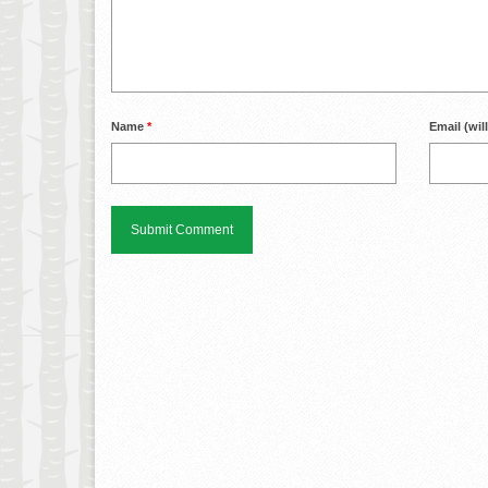
Name
*
Email (wil