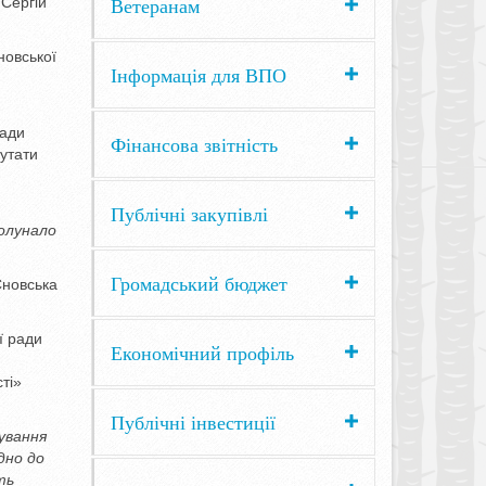
Ветеранам
 Сергій
новської
Інформація для ВПО
ради
Фінансова звітність
путати
Публічні закупівлі
ролунало
Громадський бюджет
Сновська
ї ради
Економічний профіль
ті»
Публічні інвестиції
ування
дно до
ть