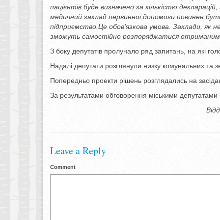
пацієнтів буде визначено за кількістю декларацій
медичний заклад первинної допомоги повинен бут
підприємство.
Це обов’язкова умова. Заклади, як 
зможуть самостійно розпоряджатися отримани
З боку депутатів пролунало ряд запитань, на які гол
Надалі депутати розглянули низку комунальних та 
Попередньо проекти рішень розглядались на засідан
За результатами обговорення міськими депутатами б
Відд
Leave a Reply
Comment