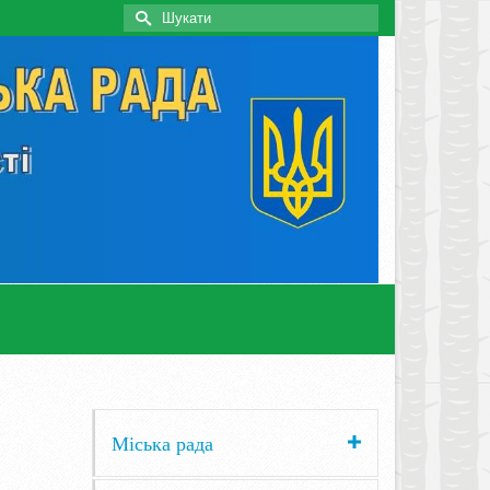
Search
for:
Міська рада