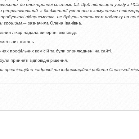
, внесених до електронної системи 03. Щоб підписати угоду з НС
и реорганізований з бюджетної установи в комунальне некомерц
неприбуткові підприємства, не будуть платником податку на при
ми грошима
»- зазначила Олена Іванівна.
овний лікар надала вичерпні відповіді.
земельних питань.
нях профільних комісій та були оприлюднені на сайті.
ули прийняті відповідні рішення.
іл організаційно-кадрової та інформаційної роботи Сновської місь