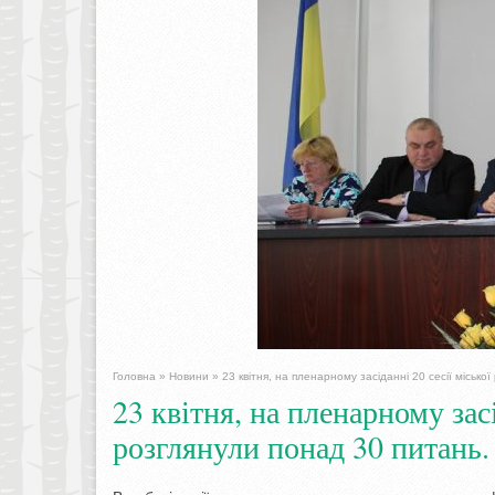
Головна
»
Новини
»
23 квітня, на пленарному засіданні 20 сесії міськ
23 квітня, на пленарному зас
розглянули понад 30 питань.