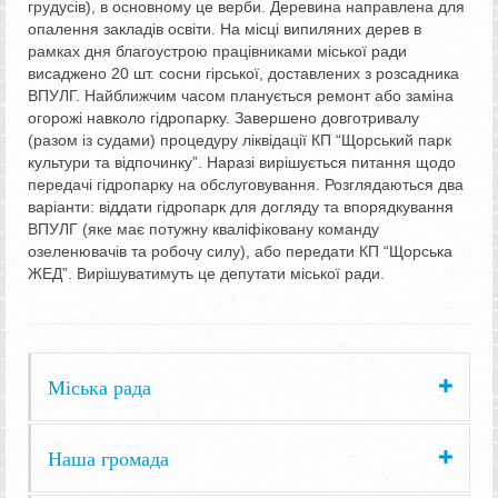
грудусів), в основному це верби. Деревина направлена для
опалення закладів освіти. На місці випиляних дерев в
рамках дня благоустрою працівниками міської ради
висаджено 20 шт. сосни гірської, доставлених з розсадника
ВПУЛГ. Найближчим часом планується ремонт або заміна
огорожі навколо гідропарку. Завершено довготривалу
(разом із судами) процедуру ліквідації КП “Щорський парк
культури та відпочинку”. Наразі вирішується питання щодо
передачі гідропарку на обслуговування. Розглядаються два
варіанти: віддати гідропарк для догляду та впорядкування
ВПУЛГ (яке має потужну кваліфіковану команду
озеленювачів та робочу силу), або передати КП “Щорська
ЖЕД”. Вирішуватимуть це депутати міської ради.
Міська рада
Наша громада