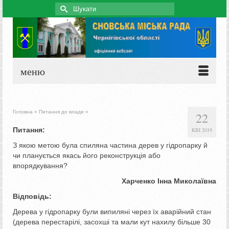
Search
for:
меню
Головна
»
Питання до влади
»
22
Питання:
КВІ 2019
З якою метою була спиляна частина дерев у гідропарку й
чи планується якась його реконструкція або
впорядкування?
Харченко Інна Миколаївна
Відповідь:
Дерева у гідропарку були випиляні через їх аварійний стан
(дерева перестарілі, засохші та мали кут нахилу більше 30