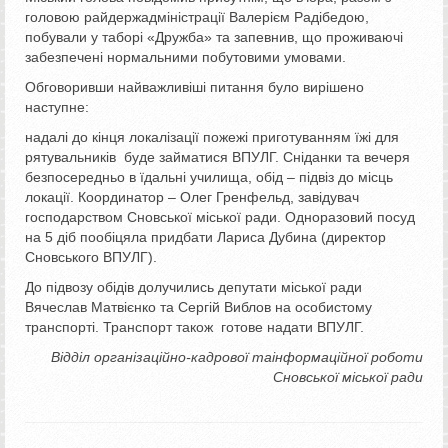
головою райдержадміністрації Валерієм Радібедою,
побували у таборі «Дружба» та запевнив, що проживаючі
забезпечені нормальними побутовими умовами.
Обговоривши найважливіші питання було вирішено
наступне:
надалі до кінця локалізації пожежі приготуванням їжі для
рятувальників буде займатися ВПУЛГ. Сніданки та вечеря
безпосередньо в їдальні училища, обід – підвіз до місць
локації. Координатор – Олег Гренфельд, завідувач
господарством Сновської міської ради. Одноразовий посуд
на 5 діб пообіцяла придбати Лариса Дубина (директор
Сновського ВПУЛГ).
До підвозу обідів долучились депутати міської ради
Вячеслав Матвієнко та Сергій Виблов на особистому
транспорті. Транспорт також готове надати ВПУЛГ.
Відділ організаційно-кадрової таінформаційної роботи
Сновської міської ради