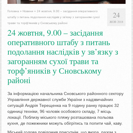
Головна
»
Новини
»
24 жовтня, 9.00 – засідання оперативного
24
штабу з питань подолання наслідків у зв’язку з загоранням сухої
ЖОВ 2018
трави та торф’яників у Сновському районі
24 жовтня, 9.00 – засідання
оперативного штабу з питань
подолання наслідків у зв’язку з
загоранням сухої трави та
торф’яників у Сновському
районі
За інформацією начальника Сновського районного сектору
Управління державної служби України з надзвичайних
ситуацій Андрія Терещенка на 9 годину ранку працює 32
одиниці техніки, 96 чоловік особового складу, 7 місць
локації. Поблизу міського пляжу розташована польова
кухня, де пожежники можуть обігрітись та попити чай, каву.
Міський голова повідомив присутнім, що вчора, разом з