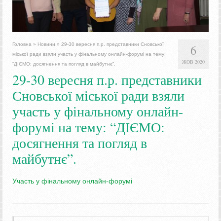
Головна
»
Новини
»
29-30 вересня п.р. представники Сновської
6
міської ради взяли участь у фінальному онлайн-форумі на тему:
ЖОВ 2020
“ДІЄМО: досягнення та погляд в майбутнє”.
29-30 вересня п.р. представники
Сновської міської ради взяли
участь у фінальному онлайн-
форумі на тему: “ДІЄМО:
досягнення та погляд в
майбутнє”.
Участь у фінальному онлайн-форумі