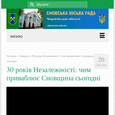
Search
for:
меню
Головна
»
Новини
»
30 років Незалежності: чим приваблює Сновщина
20
сьогодні
СЕР 2021
30 років Незалежності: чим
приваблює Сновщина сьогодні