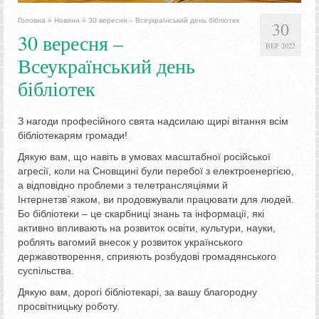
Головна
»
Новини
»
30 вересня – Всеукраїнський день бібліотек
30
30 вересня –
ВЕР 2022
Всеукраїнський день
бібліотек
З нагоди професійного свята надсилаю щирі вітання всім
бібліотекарям громади!
Дякую вам, що навіть в умовах масштабної російської
агресії, коли на Сновщині були перебої з електроенергією,
а відповідно проблеми з телетрансляціями й
Інтернетзв`язком, ви продовжували працювати для людей.
Бо бібліотеки – це скарбниці знань та інформації, які
активно впливають на розвиток освіти, культури, науки,
роблять вагомий внесок у розвиток українського
державотворення, сприяють розбудові громадянського
суспільства.
Дякую вам, дорогі бібліотекарі, за вашу благородну
просвітницьку роботу.