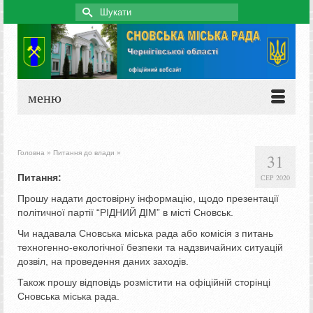
Search
for:
меню
Головна
»
Питання до влади
»
31
Питання:
СЕР 2020
Прошу надати достовірну інформацію, щодо презентації
політичної партії “РІДНИЙ ДІМ” в місті Сновськ.
Чи надавала Сновська міська рада або комісія з питань
техногенно-екологічної безпеки та надзвичайних ситуацій
дозвіл, на проведення даних заходів.
Також прошу відповідь розмістити на офіційній сторінці
Сновська міська рада.