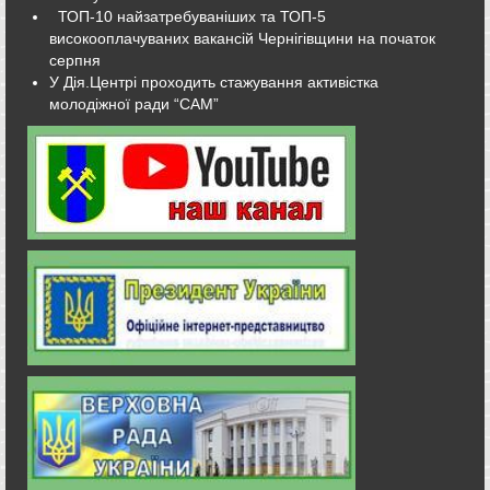
ТОП-10 найзатребуваніших та ТОП-5
високооплачуваних вакансій Чернігівщини на початок
серпня
У Дія.Центрі проходить стажування активістка
молодіжної ради “САМ”