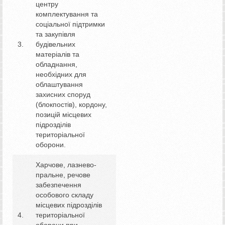
центру
комплектування та
соціальної підтримки
та закупівля
3.
будівельних
матеріалів та
обладнання,
необхідних для
облаштування
захисних споруд
(блокпостів), кордону,
позицій місцевих
підрозділів
територіальної
оборони.
Харчове, лазнево-
пральне, речове
забезпечення
особового складу
місцевих підрозділів
4.
територіальної