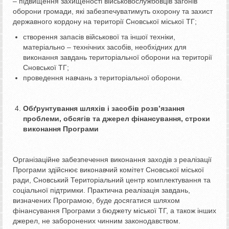
– підвищення захищеності військовослужбовців загонів
оборони громади, які забезпечуватимуть охорону та захист
державного кордону на території Сновської міської ТГ;
створення запасів військової та іншої техніки,
матеріально – технічних засобів, необхідних для
виконання завдань територіальної оборони на території
Сновської ТГ;
проведення навчань з територіальної оборони.
Обґрунтування шляхів і засобів розв’язання
проблеми, обсягів та джерел фінансування, строки
виконання Програми
Організаційне забезпечення виконання заходів з реалізації
Програми здійснює виконавчий комітет Сновської міської
ради, Сновський Територіальний центр комплектування та
соціальної підтримки. Практична реалізація завдань,
визначених Програмою, буде досягатися шляхом
фінансування Програми з бюджету міської ТГ, а також інших
джерел, не заборонених чинним законодавством.