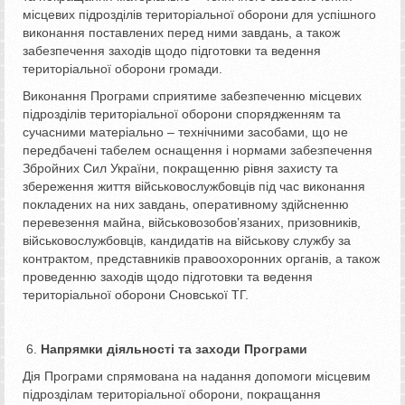
місцевих підрозділів територіальної оборони для успішного
виконання поставлених перед ними завдань, а також
забезпечення заходів щодо підготовки та ведення
територіальної оборони громади.
Виконання Програми сприятиме забезпеченню місцевих
підрозділів територіальної оборони спорядженням та
сучасними матеріально – технічними засобами, що не
передбачені табелем оснащення і нормами забезпечення
Збройних Сил України, покращенню рівня захисту та
збереження життя військовослужбовців під час виконання
покладених на них завдань, оперативному здійсненню
перевезення майна, військовозобов’язаних, призовників,
військовослужбовців, кандидатів на військову службу за
контрактом, представників правоохоронних органів, а також
проведенню заходів щодо підготовки та ведення
територіальної оборони Сновської ТГ.
Напрямки діяльності та заходи Програми
Дія Програми спрямована на надання допомоги місцевим
підрозділам територіальної оборони, покращання