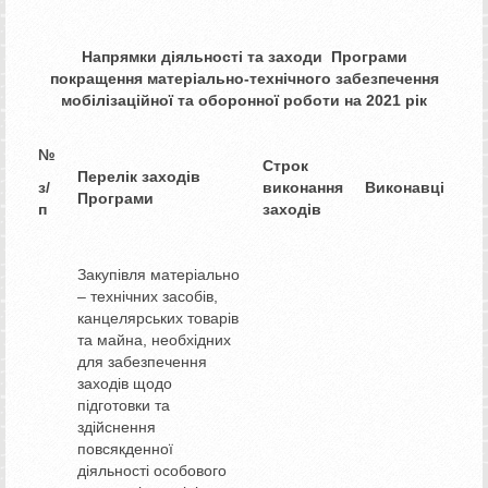
Напрямки діяльності та заходи
Програми
покращення
матеріально-технічного забезпечення
мобілізаційної та оборонної роботи на 20
2
1 рік
№
Строк
Перелік заходів
з/
виконання
Виконавці
Програми
п
заходів
Закупівля матеріально
– технічних засобів,
канцелярських товарів
та майна, необхідних
для забезпечення
заходів щодо
підготовки та
здійснення
повсякденної
діяльності особового