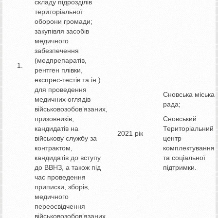
складу підрозділів
територіальної
оборони громади;
закупівля засобів
медичного
забезпечення
(медпрепаратів,
1.
рентген плівки,
експрес-тестів та ін.)
для проведення
Сновська міська
медичних оглядів
рада;
військовозобов’язаних,
призовників,
Сновський
кандидатів на
Територіальний
2021 рік
військову службу за
центр
контрактом,
комплектування
кандидатів до вступу
та соціальної
до ВВНЗ, а також під
підтримки.
час проведення
приписки, зборів,
медичного
переосвідчення
військовозобов’язаних