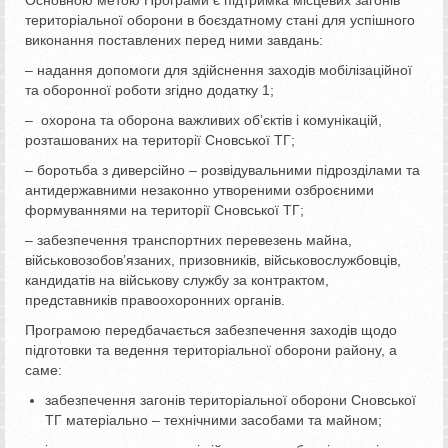
Основною метою Програми є підтримка місцевих загонів
територіальної оборони в боєздатному стані для успішного
виконання поставлених перед ними завдань:
– надання допомоги для здійснення заходів мобілізаційної
та оборонної роботи згідно додатку 1;
– охорона та оборона важливих об’єктів і комунікацій,
розташованих на території Сновської ТГ;
– боротьба з диверсійно – розвідувальними підрозділами та
антидержавними незаконно утвореними озброєними
формуваннями на території Сновської ТГ;
– забезпечення транспортних перевезень майна,
військовозобов’язаних, призовників, військовослужбовців,
кандидатів на військову службу за контрактом,
представників правоохоронних органів.
Програмою передбачається забезпечення заходів щодо
підготовки та ведення територіальної оборони району, а
саме:
забезпечення загонів територіальної оборони Сновської
ТГ матеріально – технічними засобами та майном;