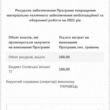
Ресурсне забезпечення
Програми покращення
матеріально-технічного забезпечення
мобілізаційної та
оборонної роботи на 20
2
1 рік
Обсяг коштів, які
Усього витрат на
пропонується залучити
виконання
на виконання Програми
Програми,
тис. гривень
Обсяг ресурсів, всього
100,00
Бюджет Сновської міської
100,00
ТГ
Керуючий справами (секретар) виконкому
Р.КРАВЕЦЬ