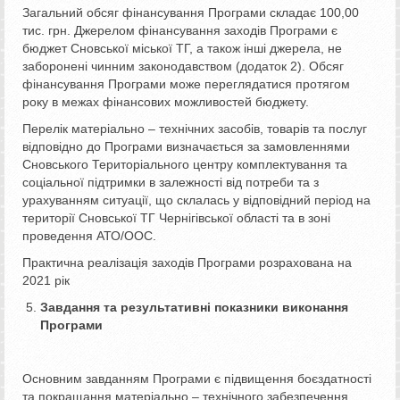
Загальний обсяг фінансування Програми складає 100,00
тис. грн. Джерелом фінансування заходів Програми є
бюджет Сновської міської ТГ, а також інші джерела, не
заборонені чинним законодавством (додаток 2). Обсяг
фінансування Програми може переглядатися протягом
року в межах фінансових можливостей бюджету.
Перелік матеріально – технічних засобів, товарів та послуг
відповідно до Програми визначається за замовленнями
Сновського Територіального центру комплектування та
соціальної підтримки в залежності від потреби та з
урахуванням ситуації, що склалась у відповідний період на
території Сновської ТГ Чернігівської області та в зоні
проведення АТО/ООС.
Практична реалізація заходів Програми розрахована на
2021 рік
Завдання та результативні показники виконання
Програми
Основним завданням Програми є підвищення боєздатності
та покращання матеріально – технічного забезпечення