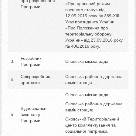
про розроблення
«Про правовий режим
Програми
воєнного стану» від
12.05.2015 року № 389-ХІІІ,
Указ президента України
«Про Положення про
територіальну оборону
України» від 23.09.2016 року
№ 406/2016 року.
Розробник
3.
Сновська міська рада
Програми
Співрозробник
Сновська районна державна
4.
програми
адміністрація
Сновська міська рада;
Сновська районна державна
Відповідальні
адміністрація;
5.
виконавці
Сновський Територіальний
Програми
центр комплектування та
соціальної підтримки.