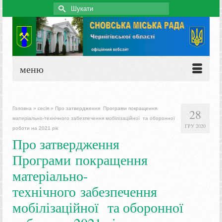
Search
for:
меню
Головна
»
сесія
»
Про затвердження Програми покращення
28
матеріально-технічного забезпечення мобілізаційної та оборонної
ГРУ 2020
роботи на 2021 рік
Про затвердження
Програми покращення
матеріально-
технічного забезпечення
мобілізаційної та оборонної