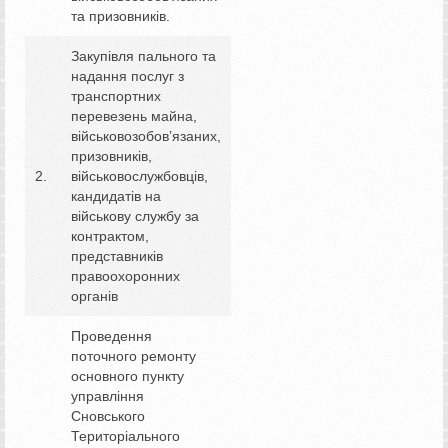
та призовників.
Закупівля пального та
надання послуг з
транспортних
перевезень майна,
військовозобов’язаних,
призовників,
2.
військовослужбовців,
кандидатів на
військову службу за
контрактом,
представників
правоохоронних
органів
Проведення
поточного ремонту
основного пункту
управління
Сновського
Територіального