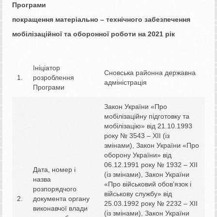
Програми
покращення матеріально – технічного забезпечення
мобілізаційної та оборонної роботи на 20
2
1 рік
Ініціатор
Сновська районна державна
1.
розроблення
адміністрація
Програми
Закон України «Про
мобілізаційну підготовку та
мобілізацію» від 21.10.1993
року № 3543 – XII (із
змінами), Закон України «Про
оборону України» від
06.12.1991 року № 1932 – XII
Дата, номер і
(із змінами), Закон України
назва
«Про військовий обов’язок і
розпорядчого
військову службу» від
2.
документа органу
25.03.1992 року № 2232 – XII
виконавчої влади
(із змінами), Закон України