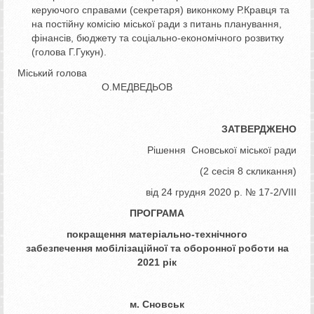
керуючого справами (секретаря) виконкому Р.Кравця та
на постійну комісію міської ради з питань планування,
фінансів, бюджету та соціально-економічного розвитку
(голова Г.Гукун).
Міський голова
О.МЕДВЕДЬОВ
ЗАТВЕРДЖЕНО
Рішення Сновської міської ради
(2 сесія 8 скликання)
від 24 грудня 2020 р. № 17-2/VІІІ
ПРОГРАМА
покращення матеріально-технічного
забезпечення
мобілізаційної та оборонної роботи
на
20
2
1 рік
м. Сновськ