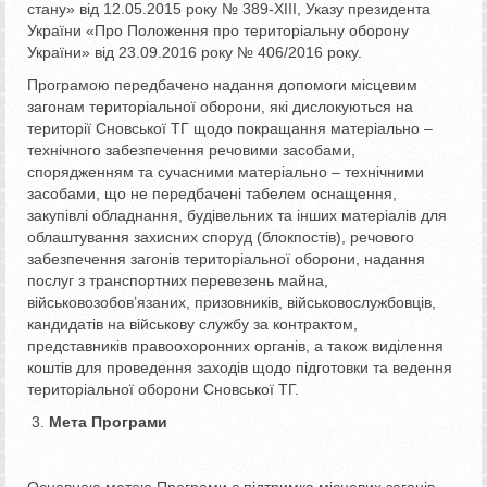
стану» від 12.05.2015 року № 389-ХІІІ, Указу президента
України «Про Положення про територіальну оборону
України» від 23.09.2016 року № 406/2016 року.
Програмою передбачено надання допомоги місцевим
загонам територіальної оборони, які дислокуються на
території Cновської ТГ щодо покращання матеріально –
технічного забезпечення речовими засобами,
спорядженням та сучасними матеріально – технічними
засобами, що не передбачені табелем оснащення,
закупівлі обладнання, будівельних та інших матеріалів для
облаштування захисних споруд (блокпостів), речового
забезпечення загонів територіальної оборони, надання
послуг з транспортних перевезень майна,
військовозобов’язаних, призовників, військовослужбовців,
кандидатів на військову службу за контрактом,
представників правоохоронних органів, а також виділення
коштів для проведення заходів щодо підготовки та ведення
територіальної оборони Сновської ТГ.
Мета Програми