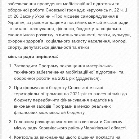
забезпечення проведення мобілізаційної підготовки та
оборонної роботи Сновської громади; керуючись п. 22 ч. 1
ст. 26 Закону України «Про місцеве самоврядування в
Україні»; за рекомендаціями постійних комісій міської ради:
з питань планування, фінансів, бюджету та соціально-
економічного розвитку; з питань законності, освіти, культури,
охорони здоров’я, соціального захисту населення, молоді,
спорту, депутатської діяльності та етики
міська ради вирішила:
Затвердити Програму покращення матеріально-
технічного забезпечення мобілізаційної підготовки та
оборонної роботи на 2021 рік (додається).
При формуванні бюджету Сновської міської
територіальної громади на 2021 рік та внесенні змін до
бюджету передбачити фінансування видатків на
виконання заходів Програми в межах реальних
фінансових можливостей бюджету.
Головним розпорядником коштів визначити Сновську
міську раду Корюківського району Чернігівської області.
Контроль за виконанням цього рішення покласти на