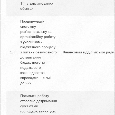
ТГ у запланованих
обсягах.
Продовжувати
системну
роз’яснювальну та
організаційну роботу
з учасниками
бюджетного процесу
з питань безумовного
Фінансовий відділ міської ради
дотримання
бюджетного та
податкового
законодавства,
впровадження змін
до них.
Посилити роботу
стосовно дотримання
суб’єктами
господарювання усіх