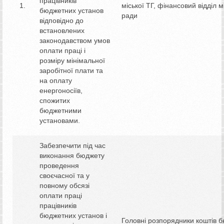
працівників
міської ТГ, фінансовий відділ м
бюджетних установ
ради
відповідно до
встановлених
законодавством умов
оплати праці і
розміру мінімальної
заробітної плати та
на оплату
енергоносіїв,
спожитих
бюджетними
установами.
Забезпечити під час
виконання бюджету
проведення
своєчасної та у
повному обсязі
оплати праці
працівників
бюджетних установ і
Головні розпорядники коштів 