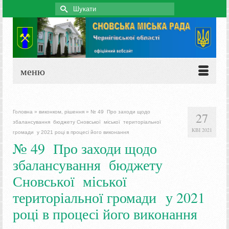
Search
for:
меню
Головна
»
виконком, рішення
»
№ 49 Про заходи щодо
27
збалансування бюджету Сновської міської територіальної
КВІ 2021
громади у 2021 році в процесі його виконання
№ 49 Про заходи щодо
збалансування бюджету
Сновської міської
територіальної громади у 2021
році в процесі його виконання