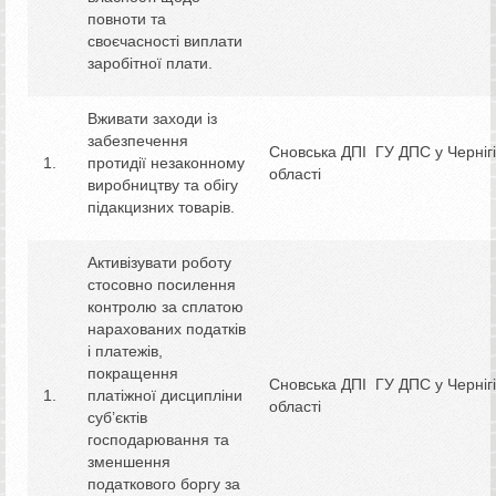
повноти та
своєчасності виплати
заробітної плати.
Вживати заходи із
забезпечення
Сновська ДПІ ГУ ДПС у Чернігі
протидії незаконному
області
виробництву та обігу
підакцизних товарів.
Активізувати роботу
стосовно посилення
контролю за сплатою
нарахованих податків
і платежів,
покращення
Сновська ДПІ ГУ ДПС у Чернігі
платіжної дисципліни
області
суб’єктів
господарювання та
зменшення
податкового боргу за