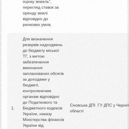
оцінку земель”,
перегляд ставок за
оренду землі
відповідно до
ринкових умов.
Для визначення
резервів надходжень
до бюджету міської
ТГ, з метою
забезпечення
виконання
запланованих обсягів
за доходами у
бюджеті,
контролюючим
органам відповідно
до Податкового та
Сновська ДПІ ГУ ДПС у Чернігі
Бюджетного кодексів
області
України, наказу
Міністерства фінансів
України від