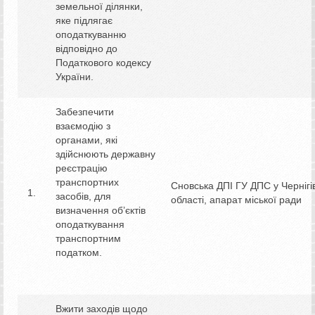
земельної ділянки,
яке підлягає
оподаткуванню
відповідно до
Податкового кодексу
України.
Забезпечити
взаємодію з
органами, які
здійснюють державну
реєстрацію
транспортних
Сновська ДПІ ГУ ДПС у Чернігів
засобів, для
області, апарат міської ради
визначення об’єктів
оподаткування
транспортним
податком.
Вжити заходів щодо