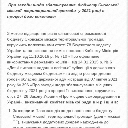
Про заходи щодо збалансування
бюджету Сновської
міської
територіальної громади
у 202
1
році в
процесі його виконання
З метою підвищення рівня фінансової спроможності
бюджету Сновської міської територіальної громади,
керуючись положеннями статті 78 Бюджетного кодексу
України та на виконання вимог постанов Кабінету Міністрів
України від 11.10.2016 р. № 710 «Про ефективне
використання державних коштів», від 14.01.2015 р. № 6
«Деякі питання надання освітньої субвенції з державного
бюджету місцевим бюджетам» та згідно розпорядження
голови обласної державної адміністрації від 07 квітня 2021
року № 396 «Про заходи щодо збалансування місцевих
бюджетів у 2021 році в процесі їх виконання», керуючись
ст.ст. 27, 28 Закону України «Про місцеве самоврядування в
Україні»,
виконавчий комітет міської ради в и р і ш и в:
Затвердити План заходів щодо наповнення бюджету
Сновської міської територіальної громади (далі – міської
ТГ), вишукання додаткових джерел надходжень до
нього, дотримання жорсткого режиму економії