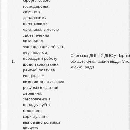
сфері лісового
господарства,
спільно з
державними
податковими
органами, з метою
забезпечення
виконання
запланованих обсягів
за доходами,
Сновська ДПІ ГУ ДПС у Чернігі
проводити роботу
області, фінансовий відділ Сно
щодо зарахування
міської ради
рентної плати за
спеціальне
використання лісових
ресурсів в частини
деревини,
заготовленої в
порядку рубок
головного
користування
відповідно до вимог
чинного