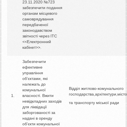
23.11.2020 №723
забезпечити подання
органам місцевого
самоврядування
передбаченої
законодавством
звітності через ITC
<<Електронний
кабінет>>.
Забезпечити
ефективне
управління
об’єктами, які
належать до
Відділ житлово-комунального
комунальної
господарства,архітектури,міст
власності. Вжити
невідкладних заходів
та транспорту міської ради
для ліквідації
заборгованості за
надані в оренду
об’єкти комунальної