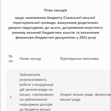
План заходів
щодо наповнення
бюджету
Сновської міської
територіальної громади
, вишукання додаткових
джерел надходжень до нього, дотримання жорсткого
режиму економії бюджетних коштів та посилення
фінансово-бюджетної дисципліни у 20
2
1
році
№
Назва заходу
Відповідальні виконавці
з/п
Забезпечити
результативність
роботи з координації
дій органів влади на
місцях, спрямованих
Апарат міської ради, фінансови
на забезпечення
міської ради
надходжень доходів
до бюджету міської