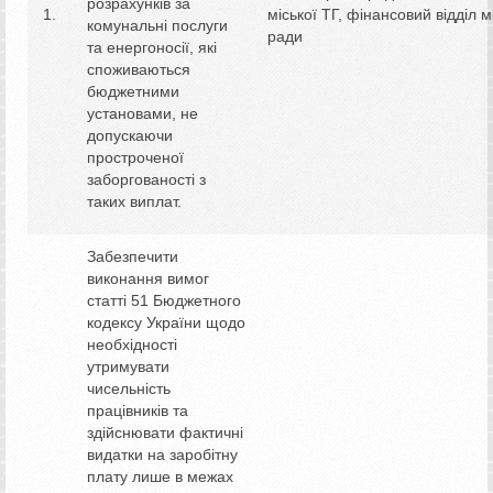
розрахунків за
міської ТГ, фінансовий відділ м
комунальні послуги
ради
та енергоносії, які
споживаються
бюджетними
установами, не
допускаючи
простроченої
заборгованості з
таких виплат.
Забезпечити
виконання вимог
статті 51 Бюджетного
кодексу України щодо
необхідності
утримувати
чисельність
працівників та
здійснювати фактичні
видатки на заробітну
плату лише в межах