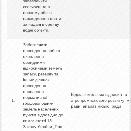
забезпечити
своєчасні та в
повному обсязі
надходження плати
за надані в оренду
водні об”єкти.
Забезпечити
проведення робіт з
охоплення
орендними
відносинами земель
запасу, резерву та
інших ділянок,
проведення
оновлення
Відділ земельних відносин та
нормативної
агропромислового розвитку мі
грошової оцінки
ради, апарат міської ради
земель населених
пунктів відповідно до
вимог статті 18
Закону України „Про