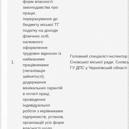
форм власності
законодавства про
працю,
перерахування до
бюджету міської ТГ
податку на доходи
фізичних осіб,
належного
оформлення
трудових відносин із
Головний спеціаліст-інспектор 
найманими
Сновської міської ради, Сновс
працівниками
ГУ ДПС у Чернігівській області
(легалізація
зайнятості),
додержання
мінімальних гарантій
в оплаті праці,
проведення
індивідуальної
роботи з керівниками
підприємств, установ,
організацій усіх форм
власності щодо