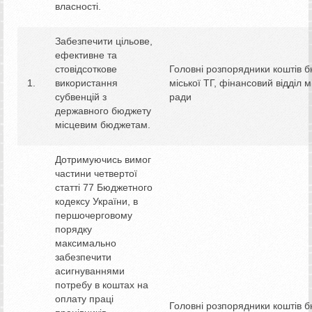
власності.
Забезпечити цільове,
ефективне та
стовідсоткове
Головні розпорядники коштів 
використання
міської ТГ, фінансовий відділ м
субвенцій з
ради
державного бюджету
місцевим бюджетам.
Дотримуючись вимог
частини четвертої
статті 77 Бюджетного
кодексу України, в
першочерговому
порядку
максимально
забезпечити
асигнуваннями
потребу в коштах на
оплату праці
Головні розпорядники коштів 