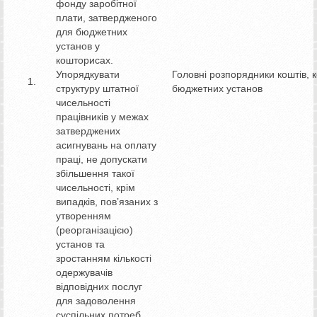
фонду заробітної
плати, затвердженого
для бюджетних
установ у
кошторисах.
Упорядкувати
Головні розпорядники коштів, 
структуру штатної
бюджетних установ
чисельності
працівників у межах
затверджених
асигнувань на оплату
праці, не допускати
збільшення такої
чисельності, крім
випадків, пов’язаних з
утворенням
(реорганізацією)
установ та
зростанням кількості
одержувачів
відповідних послуг
для задоволення
суспільних потреб.