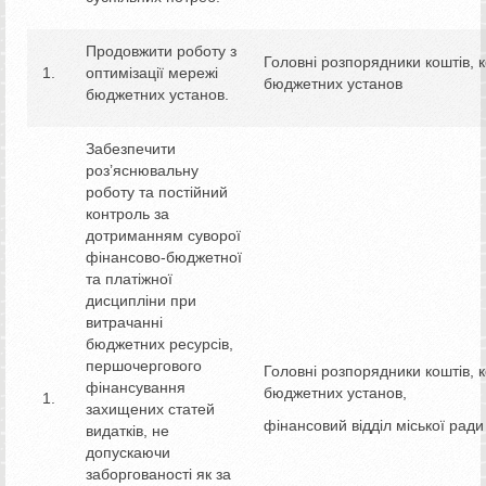
Продовжити роботу з
Головні розпорядники коштів, 
оптимізації мережі
бюджетних установ
бюджетних установ.
Забезпечити
роз’яснювальну
роботу та постійний
контроль за
дотриманням суворої
фінансово-бюджетної
та платіжної
дисципліни при
витрачанні
бюджетних ресурсів,
першочергового
Головні розпорядники коштів, 
фінансування
бюджетних установ,
захищених статей
фінансовий відділ міської ради
видатків, не
допускаючи
заборгованості як за