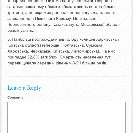
товарних репресій. Питома вага українського зерна в
загальносоюзному обсязі хлібозаготівель сягала більше
третини, а по окремих регіонах перевищувала планові
завдання для Північного Кавказу, Центрально-
Чорноземного регіону, Казахстану та Московської області
разом узятих.
5. Найбільш постраждали від голоду колишні Харківська і
Київська області (теперішні Полтавська, Сумська,
Харківська, Черкаська, Київська, Житомирська). На них
припадає 52,8% загиблих. Смертність населення тут
перевищувала середній рівень у 8-9 і більше разів.
Leave a Reply
Comment