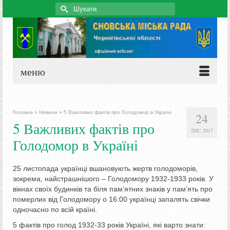
Search
for:
меню
Головна
»
Новини
»
5 Важливих фактів про Голодомор в Україні
24
5 Важливих фактів про
ЛИС 2017
Голодомор в Україні
25 листопада українці вшановують жертв голодоморів,
зокрема, найстрашнішого – Голодомору 1932-1933 років. У
вікнах своїх будинків та біля пам’ятних знаків у пам’ять про
померлих від Голодомору о 16:00 українці запалять свічки
одночасно по всій країні.
5 фактів про голод 1932-33 років Україні, які варто знати: