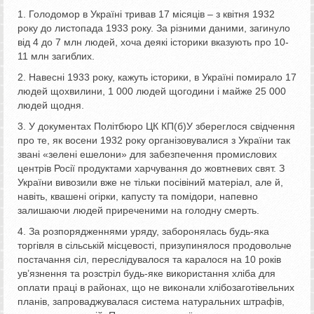
1. Голодомор в Україні тривав 17 місяців – з квітня 1932
року до листопада 1933 року. За різними даними, загинуло
від 4 до 7 млн людей, хоча деякі історики вказують про 10-
11 млн загиблих.
2. Навесні 1933 року, кажуть історики, в Україні помирало 17
людей щохвилини, 1 000 людей щогодини і майже 25 000
людей щодня.
3. У документах Політбюро ЦК КП(б)У збереглося свідчення
про те, як восени 1932 року організовувалися з України так
звані «зелені ешелони» для забезпечення промислових
центрів Росії продуктами харчування до жовтневих свят. З
України вивозили вже не тільки посівіний матеріал, але й,
навіть, квашені огірки, капусту та помідори, напевно
залишаючи людей приреченими на голодну смерть.
4. За розпорядженнями уряду, заборонялась будь-яка
торгівля в сільській місцевості, призупинялося продовольче
постачання сіл, переслідувалося та каралося на 10 років
ув’язнення та розстріл будь-яке використання хліба для
оплати праці в районах, що не виконали хлібозаготівельних
планів, запроваджувалася система натуральних штрафів,