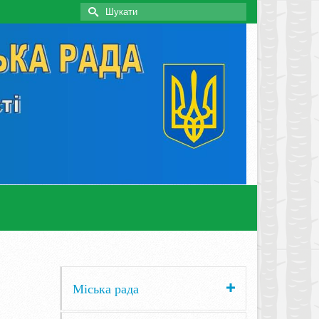
Search
for:
Міська рада