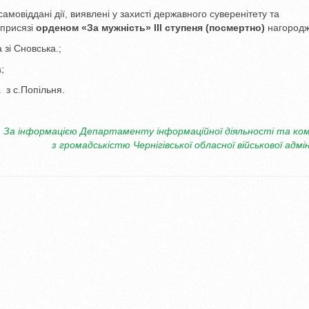
амовіддані дії, виявлені у захисті державного суверенітету та
й присязі
орденом «За мужність» ІІІ ступеня (посмертно)
нагородж
і Сновська.;
;
з с.Попільня.
За інформацією Департаменту інформаційної діяльності та ком
з громадськістю Чернігівської обласної військової адмін