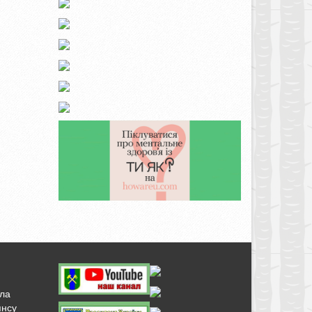
ала
янсу