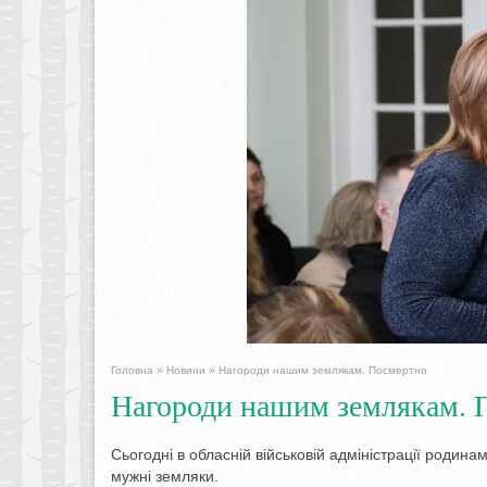
Головна
»
Новини
»
Нагороди нашим землякам. Посмертно
Нагороди нашим землякам. 
Сьогодні в обласній військовій адміністрації роди
мужні земляки.