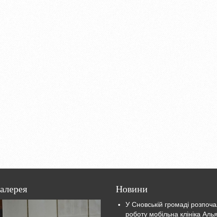
алерея
Новини
У Сновській громаді розпоч
роботу мобільна клініка Аль