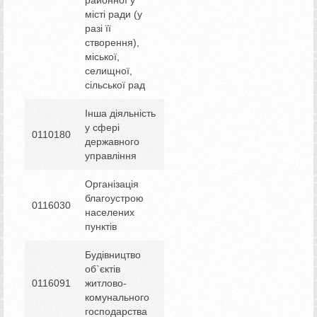
місті ради (у
разі її
створення),
міської,
селищної,
сільської рад
Інша діяльність
у сфері
0110180
державного
управління
Організація
благоустрою
0116030
населених
пунктів
Будівництво
об`єктів
0116091
житлово-
комунального
господарства