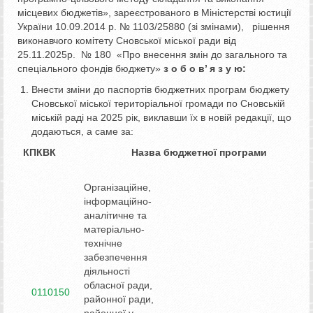
місцевих бюджетів», зареєстрованого в Міністерстві юстиції
України 10.09.2014 р. № 1103/25880 (зі змінами), рішення
виконавчого комітету Сновської міської ради від
25.11.2025р. № 180 «Про внесення змін до загального та
спеціального фондів бюджету»
з о б о в’ я з у ю:
Внести зміни до паспортів бюджетних програм бюджету
Сновської міської територіальної громади по Сновській
міській раді на 2025 рік, виклавши їх в новій редакції, що
додаються, а саме за:
КПКВК Назва бюджетної програми
Організаційне,
інформаційно-
аналітичне та
матеріально-
технічне
забезпечення
діяльності
обласної ради,
0110150
районної ради,
районної у