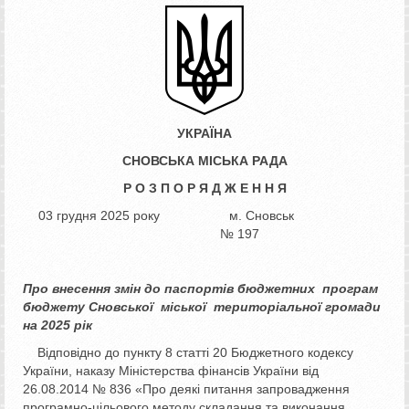
УКРАЇНА
СНОВСЬКА МІСЬКА РАДА
Р О З П О Р Я Д Ж Е Н Н Я
03 грудня 2025 року м. Сновськ
№ 197
Про внесення змін до паспортів
бюджетних програм
бюджету
Сновської міської територіальної
громади
на 2025 рік
Відповідно до пункту 8 статті 20 Бюджетного кодексу
України, наказу Міністерства фінансів України від
26.08.2014 № 836 «Про деякі питання запровадження
програмно-цільового методу складання та виконання