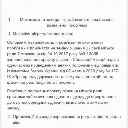
Механізми та заходи, які забезпечать розв’язання
визначеної проблеми
Механізм дії регуляторного акта.
Основним механізмом для розв’язання визначеної
проблеми є прийняття на заміну рішення 12 сесії міської
ради 7 скликання від 24.10.2017 року №3-12/VІІІ
запропонованого проєкту рішення Сновської міської ради з
одночасним приведенням деяких положень у відповідність
із вимогами Закону України від 03 жовтня 2019 року № 157-
ІХ «Про оренду державного та комунального майна», та
фактична реалізація його положень.
Реалізація положень проєкту рішення міської ради
сриятиме забезпеченню єдиного підходу до оформлення
договірних орендних відносин, визначеного вимогами
закону.
Організаційні заходи впровадження регуляторного акта в
дію.