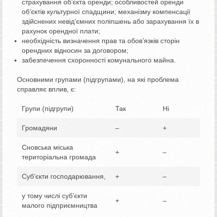
страхування об’єкта оренди; особливостей оренди
об’єктів культурної спадщини; механізму компенсації
здійснених невід’ємних поліпшень або зарахування їх в
рахунок орендної плати;
необхідність визначення прав та обов’язків сторін
орендних відносин за договором;
забезпечення схоронності комунального майна.
Основними групами (підгрупами), на які проблема
справляє вплив, є:
Групи (підгрупи)
Так
Ні
Громадяни
–
+
Сновська міська
+
–
територіальна громада
Суб’єкти господарювання,
+
–
у тому числі суб’єкти
+
–
малого підприємництва