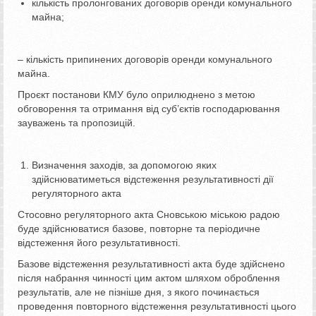
кількість пролонгованих договорів оренди комунального
майна;
– кількість припинених договорів оренди комунального
майна.
Проєкт постанови КМУ було оприлюднено з метою
обговорення та отримання від суб’єктів господарювання
зауважень та пропозицій.
Визначення заходів, за допомогою яких
здійснюватиметься відстеження результативності дії
регуляторного акта
Стосовно регуляторного акта Сновською міською радою
буде здійснюватися базове, повторне та періодичне
відстеження його результативності.
Базове відстеження результативності акта буде здійснено
після набрання чинності цим актом шляхом оброблення
результатів, але не пізніше дня, з якого починається
проведення повторного відстеження результативності цього