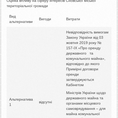
Оцінка впливу на сферу інтересів Сновської міської
територіальної громади
Вид
Вигоди
Витрати
альтернативи
Невідповідність вимогам
Закону України від 03
жовтня 2019 року №
157-ІХ «Про оренду
державного та
комунального майна»,
відповідно до якого
Примірні договори
оренди
затверджуються
Кабінетом
Міністрів України щодо
державного майна та
Альтернатива
відсутні
органами місцевого
1
самоврядування – для
майна комунальної