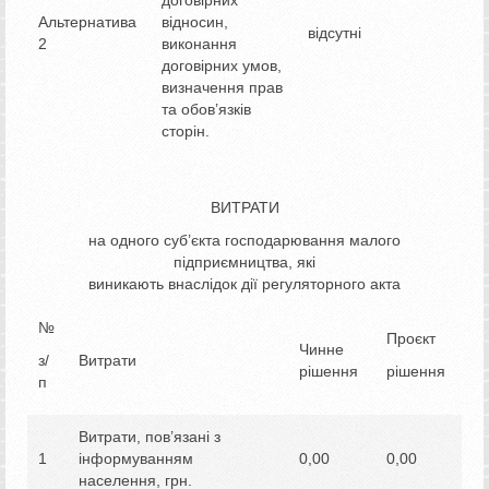
Альтернатива
відносин,
відсутні
2
виконання
договірних умов,
визначення прав
та обов’язків
сторін.
ВИТРАТИ
на одного суб’єкта господарювання малого
підприємництва, які
виникають внаслідок дії регуляторного акта
№
Проєкт
Чинне
з/
Витрати
рішення
рішення
п
Витрати, пов’язані з
1
інформуванням
0,00
0,00
населення, грн.