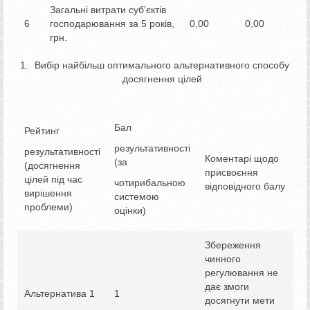
Загальні витрати суб’єктів
6
господарювання за 5 років,
0,00
0,00
грн.
Вибір найбільш оптимального альтернативного способу
досягнення цілей
Бал
Рейтинг
результативності
результативності
Коментарі щодо
(за
(досягнення
присвоєння
цілей під час
чотирибальною
відповідного балу
вирішення
системою
проблеми)
оцінки)
Збереження
чинного
регулювання не
дає змоги
Альтернатива 1
1
досягнути мети