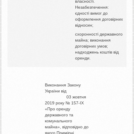
власності.
Незабезпечення:
єдності вимог до
оформлення договірних
відносин;
схоронності державного
майна; виконання
договірних умов;
надходжень коштів від
оренди.
Виконання Закону
України від
03 жовтня
2019 року № 157-ІХ
«Про оренду
державного та
комунального
майна», відповідно до
якого Примірні