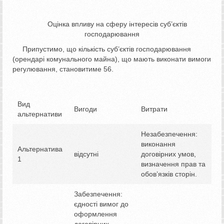
Оцінка впливу на сферу інтересів суб’єктів
господарювання
Припустимо, що кількість суб’єктів господарювання
(орендарі комунального майна), що мають виконати вимоги
регулювання, становитиме 56.
Вид
Вигоди
Витрати
альтернативи
Незабезпечення:
виконання
Альтернатива
відсутні
договірних умов,
1
визначення прав та
обов’язків сторін.
Забезпечення:
єдності вимог до
оформлення
договірних