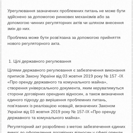
Урегулювання зазначених проблемних питань не може бути
здійснено за допомогою ринкових механізмів або за
допомогою чинних регуляторних актів чи шляхом внесення
змін до них.
Проблема може бути розв’язана за допомогою прийняття
нового регуляторного акта.
Цілі державного регулювання
Цілями державного регулювання є забезпечення виконання
приписів Закону України від 03 жовтня 2019 року № 157 -ІХ
«Про оренду державного та комунального майна»,
створення універсального документа, яким керуватимуться
сторони договірних орендних відносин, а також визначення
єдиного підходу до вирішення проблемних питань,
пов’язаних із реалізацією новацій, визначених Законом
України від 03 жовтня 2019 року № 157-ІХ «Про оренду
державного та комунального майна».
Регуляторний акт розроблено з метою забезпечення єдиних
вимог до оформлення договірних відносин у сфері оренди