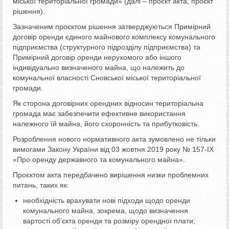
міської територіальної громади» (далі – проєкт акта, проєкт
рішення).
Зазначеним проєктом рішення затверджуються Примірний
договір оренди єдиного майнового комплексу комунального
підприємства (структурного підрозділу підприємства) та
Примірний договір оренди нерухомого або іншого
індивідуально визначеного майна, що належить до
комунальної власності Сновської міської територіальної
громади.
Як сторона договірних орендних відносин територіальна
громада має забезпечити ефективне використання
належного їй майна, його схоронність та прибутковість.
Розроблення нового нормативного акта зумовлено не тільки
вимогами Закону України від 03 жовтня 2019 року № 157-ІХ
«Про оренду державного та комунального майна».
Проєктом акта передбачено вирішення низки проблемних
питань, таких як:
необхідність врахувати нові підходи щодо оренди
комунального майна, зокрема, щодо визначення
вартості об’єкта оренди та розміру орендної плати;