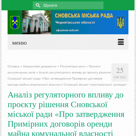
Search
for:
меню
Головна
»
Нормативні документи
»
Регуляторні акти
»
Проєкти
25
регуляторних актів
»
Аналіз регуляторного впливу до проєкту рішення
СІЧ 2021
Сновської міської ради «Про затвердження Примірних договорів
оренди майна комунальної власності Сновської міської територіальної громади»
Аналіз регуляторного впливу до
проєкту рішення Сновської
міської ради «Про затвердження
Примірних договорів оренди
майна комунальної власності