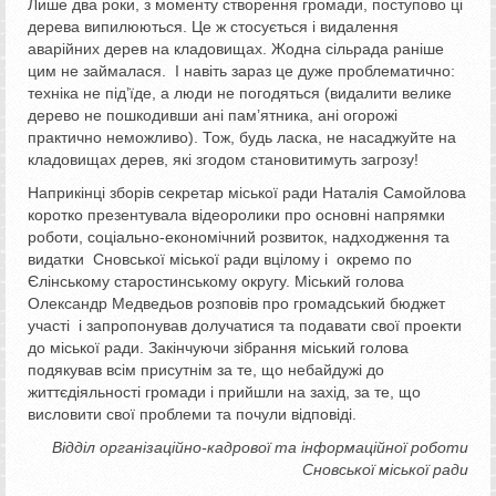
Лише два роки, з моменту створення громади, поступово ці
дерева випилюються. Це ж стосується і видалення
аварійних дерев на кладовищах. Жодна сільрада раніше
цим не займалася. І навіть зараз це дуже проблематично:
техніка не під’їде, а люди не погодяться (видалити велике
дерево не пошкодивши ані пам’ятника, ані огорожі
практично неможливо). Тож, будь ласка, не насаджуйте на
кладовищах дерев, які згодом становитимуть загрозу!
Наприкінці зборів секретар міської ради Наталія Самойлова
коротко презентувала відеоролики про основні напрямки
роботи, соціально-економічний розвиток, надходження та
видатки Сновської міської ради вцілому і окремо по
Єлінському старостинському округу. Міський голова
Олександр Медведьов розповів про громадський бюджет
участі і запропонував долучатися та подавати свої проекти
до міської ради. Закінчуючи зібрання міський голова
подякував всім присутнім за те, що небайдужі до
життєдіяльності громади і прийшли на захід, за те, що
висловити свої проблеми та почули відповіді.
Відділ організаційно-кадрової та інформаційної роботи
Сновської міської ради