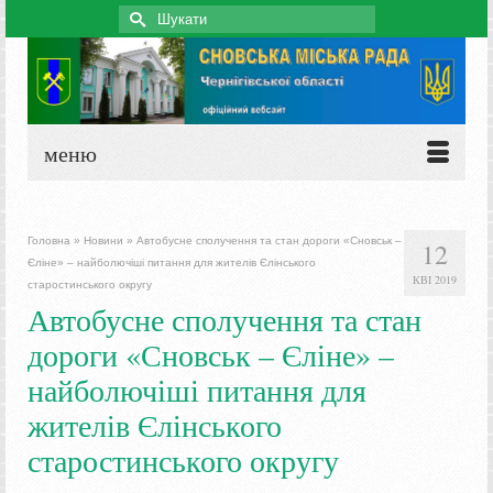
Search
for:
меню
Головна
»
Новини
»
Автобусне сполучення та стан дороги «Сновськ –
12
Єліне» – найболючіші питання для жителів Єлінського
КВІ 2019
старостинського округу
Автобусне сполучення та стан
дороги «Сновськ – Єліне» –
найболючіші питання для
жителів Єлінського
старостинського округу