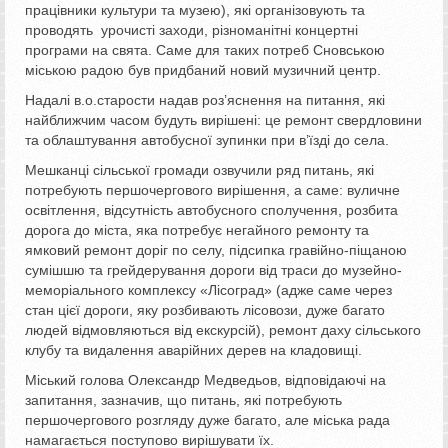
працівники культури та музею), які організовують та
проводять урочисті заходи, різноманітні концертні
програми на свята. Саме для таких потреб Сновською
міською радою був придбаний новий музичний центр.
Надалі в.о.старости надав роз’яснення на питання, які
найближчим часом будуть вирішені: це ремонт свердловини
та облаштування автобусної зупинки при в’їзді до села.
Мешканці сільської громади озвучили ряд питань, які
потребують першочергового вирішення, а саме: вуличне
освітлення, відсутність автобусного сполучення, розбита
дорога до міста, яка потребує негайного ремонту та
ямковий ремонт доріг по селу, підсипка гравійно-піщаною
сумішшю та грейдерування дороги від траси до музейно-
меморіального комплексу «Лісоград» (адже саме через
стан цієї дороги, яку розбивають лісовози, дуже багато
людей відмовляються від екскурсій), ремонт даху сільського
клубу та видалення аварійних дерев на кладовищі.
Міський голова Олександр Медведьов, відповідаючі на
запитання, зазначив, що питань, які потребують
першочергового розгляду дуже багато, але міська рада
намагається поступово вирішувати їх.