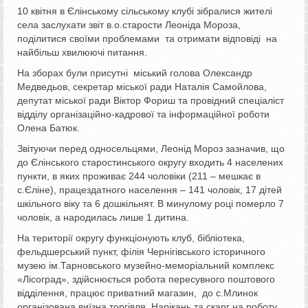
10 квітня в Єлінському сільському клубі зібралися жителі
села заслухати звіт в.о.старости Леоніда Мороза,
поділитися своїми проблемами та отримати відповіді
на
найбільш хвилюючі питання.
На зборах були присутні міський голова Олександр
Медведьов, секретар міської ради Наталія Самойлова,
депутат міської ради Віктор Фориш та провідний спеціаліст
відділу організаційно-кадрової та інформаційної роботи
Олена Батюк.
Звітуючи перед односельцями, Леонід Мороз зазначив, що
до Єлінського старостинського округу входить 4 населених
пункти, в яких проживає 244 чоловіки (211 – мешкає в
с.Єліне), працездатного населення – 141 чоловік, 17 дітей
шкільного віку та 6 дошкільнят. В минулому році померло 7
чоловік, а народилась лише 1 дитина.
На території округу функціонують клуб, бібліотека,
фельдшерський пункт, філія Чернігівського історичного
музею ім.Тарновського музейно-меморіальний комплекс
«Лісоград», здійснюється робота пересувного поштового
відділення, працює приватний магазин, до с.Млинок
організована виїзна торгівля. Нарікань та скарг на роботу