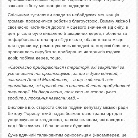
закладів з боку мешканців не надходило.
Спільними зусиллями влади та небайдужих мешканців
громади проводилися роботи з благоустрою. Взимку якісно і
своєчасно чистилися дороги місцевого значення від снігу, в
центрі села було видалено 5 аварійних дерев, побілена та
пофарбована стела при в’їзді в село, облаштовано місце
для відпочинку, ремонтувались колодязі та огорожі біля них,
проводилась вирубка та прибирання чагарників вздовж
доріг, побілка дерев, тощо.
«Своєчасно прибираються і території, які закріплені за
установами та організаціями
,
за що я дуже вдячний, –
зазначив Леонід Михайлович, – а ще я вдячний всім
громадянам, які приводять в належний стан прибудинкові
території. На дворі весна, тож хто не встиг цього
зробити, прохання навести лад.»
Висловив в.о. старости слова подяки депутату міської ради
Віктору Форишу, який надав безкоштовно транспорт для
упорядкування кладовища, та всім селянам, які наводять
лад і біля жилих, і біля нежилих будинків.
Дуже вдячний талановитим односельцям (насамперед, це