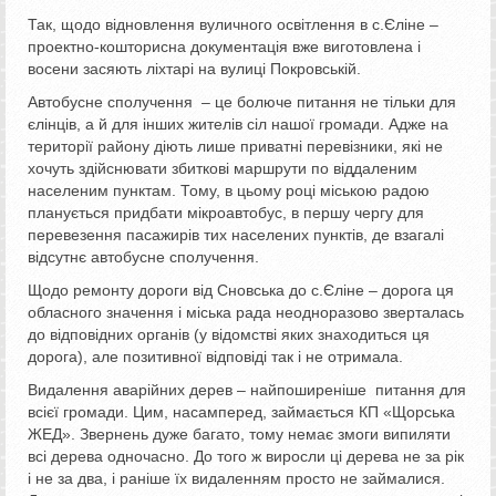
Так, щодо відновлення вуличного освітлення в с.Єліне –
проектно-кошторисна документація вже виготовлена і
восени засяють ліхтарі на вулиці Покровській.
Автобусне сполучення – це болюче питання не тільки для
єлінців, а й для інших жителів сіл нашої громади. Адже на
території району діють лише приватні перевізники, які не
хочуть здійснювати збиткові маршрути по віддаленим
населеним пунктам. Тому, в цьому році міською радою
планується придбати мікроавтобус, в першу чергу для
перевезення пасажирів тих населених пунктів, де взагалі
відсутнє автобусне сполучення.
Щодо ремонту дороги від Сновська до с.Єліне – дорога ця
обласного значення і міська рада неодноразово зверталась
до відповідних органів (у відомстві яких знаходиться ця
дорога), але позитивної відповіді так і не отримала.
Видалення аварійних дерев – найпоширеніше питання для
всієї громади. Цим, насамперед, займається КП «Щорська
ЖЕД». Звернень дуже багато, тому немає змоги випиляти
всі дерева одночасно. До того ж виросли ці дерева не за рік
і не за два, і раніше їх видаленням просто не займалися.