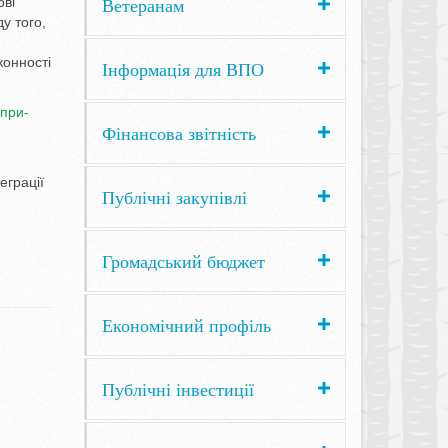
Ветеранам
ові
у того,
конності
Інформація для ВПО
-при-
Фінансова звітність
еграції
Публічні закупівлі
Громадський бюджет
Економічний профіль
Публічні інвестиції