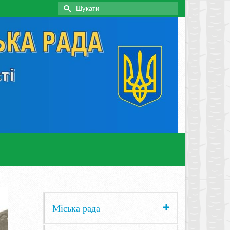
Search
for:
Міська рада