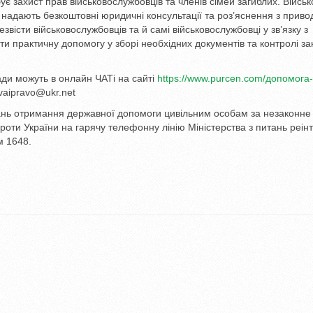
ує захист прав військовослужбовців та членів сімей загиблих. Військ
 надають безкоштовні юридичні консультації та роз’яснення з привод
звісти військовослужбовців та й самі військовослужбовці у зв’язку з
и практичну допомогу у зборі необхідних документів та контролі за
ди можуть в онлайн ЧАТі на сайті
https://www.purcen.com/допомога
vaipravo@ukr.net
тань отримання державної допомоги цивільним особам за незаконне
проти України на гарячу телефонну лінію Міністерства з питань реінт
м 1648.