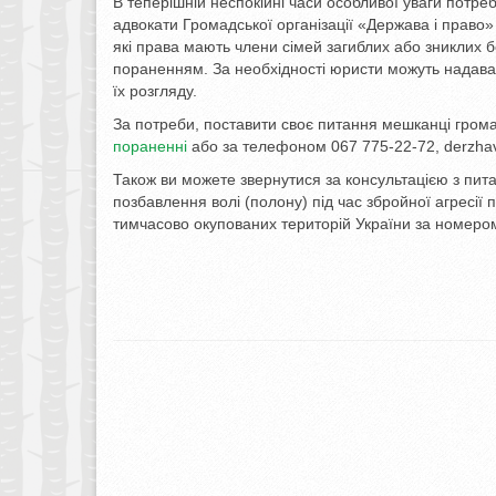
В теперішній неспокійні часи особливої уваги потреб
адвокати Громадської організації «Держава і право»
які права мають члени сімей загиблих або зниклих бе
пораненням. За необхідності юристи можуть надават
їх розгляду.
За потреби, поставити своє питання мешканці грома
пораненні
або за телефоном 067 775-22-72, derzha
Також ви можете звернутися за консультацією з пи
позбавлення волі (полону) під час збройної агресії 
тимчасово окупованих територій України за номеро