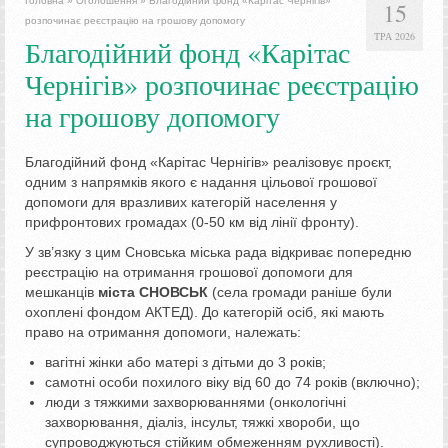
Головна
»
Оголошення
»
Благодійний фонд «Карітас Чернігів»
15
розпочинає реєстрацію на грошову допомогу
ТРА 2026
Благодійний фонд «Карітас
Чернігів» розпочинає реєстрацію
на грошову допомогу
Благодійний фонд «Карітас Чернігів» реалізовує проєкт,
одним з напрямків якого є надання цільової грошової
допомоги для вразливих категорій населення у
прифронтових громадах (0-50 км від лінії фронту).
У зв’язку з цим Сновська міська рада відкриває попередню
реєстрацію на отримання грошової допомоги для
мешканців
міста СНОВСЬК
(села громади раніше були
охоплені фондом АКТЕД). До категорій осіб, які мають
право на отримання допомоги, належать:
вагітні жінки або матері з дітьми до 3 років;
самотні особи похилого віку від 60 до 74 років (включно);
люди з тяжкими захворюваннями (онкологічні
захворювання, діаліз, інсульт, тяжкі хвороби, що
супроводжуються стійким обмеженням рухливості).