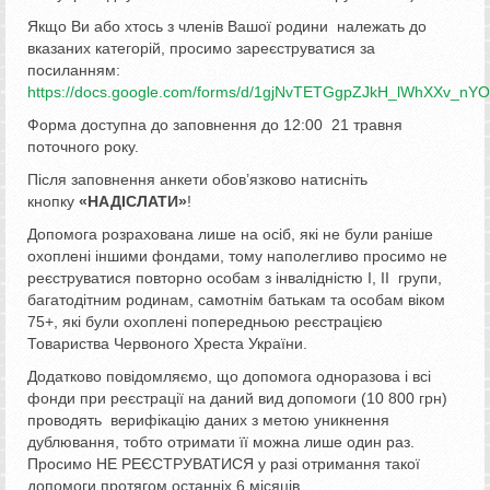
Якщо Ви або хтось з членів Вашої родини належать до
вказаних категорій, просимо зареєструватися за
посиланням:
https://docs.google.com/forms/d/1gjNvTETGgpZJkH_lWhXXv_n
Форма доступна до заповнення до 12:00 21 травня
поточного року.
Після заповнення анкети обов’язково натисніть
кнопку
«НАДІСЛАТИ»
!
Допомога розрахована лише на осіб, які не були раніше
охоплені іншими фондами, тому наполегливо просимо не
реєструватися повторно особам з інвалідністю І, ІІ групи,
багатодітним родинам, самотнім батькам та особам віком
75+, які були охоплені попередньою реєстрацією
Товариства Червоного Хреста України.
Додатково повідомляємо, що допомога одноразова і всі
фонди при реєстрації на даний вид допомоги (10 800 грн)
проводять верифікацію даних з метою уникнення
дублювання, тобто отримати її можна лише один раз.
Просимо НЕ РЕЄСТРУВАТИСЯ у разі отримання такої
допомоги протягом останніх 6 місяців.