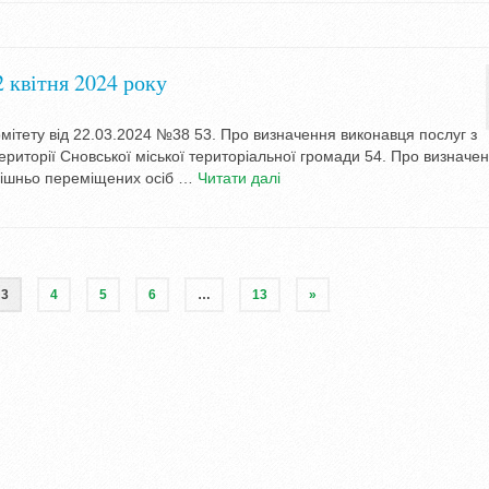
2 квітня 2024 року
омітету від 22.03.2024 №38 53. Про визначення виконавця послуг з
риторії Сновської міської територіальної громади 54. Про визначе
трішньо переміщених осіб …
Читати далі
3
4
5
6
…
13
»