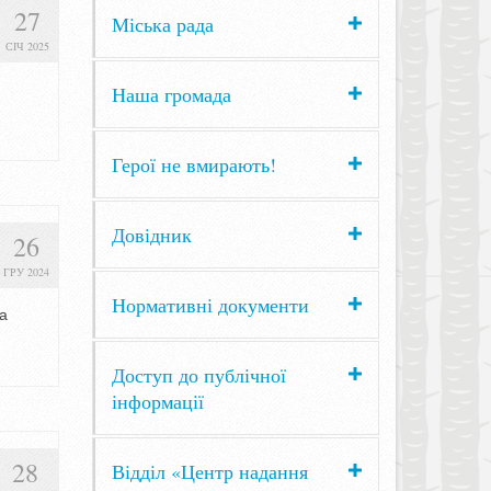
27
Міська рада
СІЧ 2025
Наша громада
Герої не вмирають!
Довідник
26
ГРУ 2024
Нормативні документи
та
Доступ до публічної
інформації
28
Відділ «Центр надання