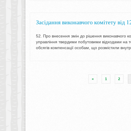
Засідання виконавчого комітету від 1
52. Про внесення змін до рішення виконавчого к
управління твердими побутовими відходами на те
обсягів компенсації особам, що розмістили вну
«
1
2