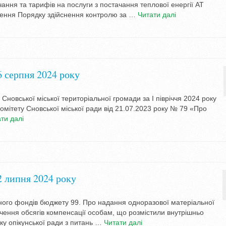
чання та тарифів на послуги з постачання теплової енергії АТ
ня Порядку здійснення контролю за …
Читати далі
6 серпня 2024 року
Сновської міської територіальної громади за I півріччя 2024 року
омітету Сновської міської ради від 21.07.2023 року № 79 «Про
ти далі
2 липня 2024 року
ьного фондів бюджету 99. Про надання одноразової матеріальної
чення обсягів компенсації особам, що розмістили внутрішньо
ку опікунської ради з питань …
Читати далі