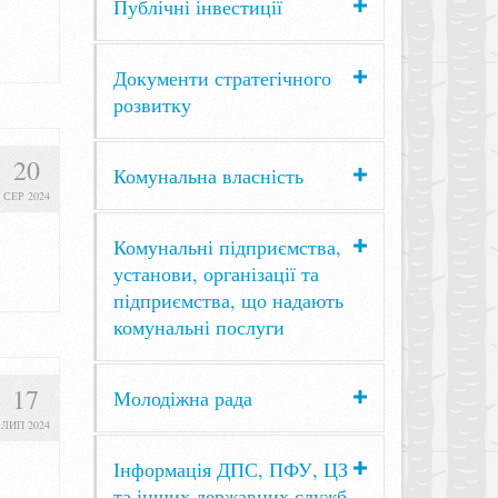
Публічні інвестиції
Документи стратегічного
розвитку
20
Комунальна власність
СЕР 2024
Комунальні підприємства,
установи, організації та
підприємства, що надають
комунальні послуги
17
Молодіжна рада
ЛИП 2024
Інформація ДПС, ПФУ, ЦЗ
та інших державних служб