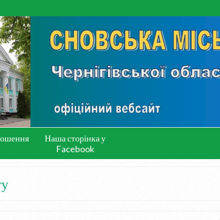
лошення
Наша сторінка у
Facebook
ту