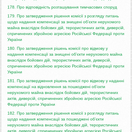
178. Про відповідність розташування тимчасових споруд
179. Про затвердження рішення комісії з розгляду питань
щодо надання компенсації за знищені об’єкти нерухомого
майна внаслідок бойових дій, терористичних актів, диверсій,
спричинених збройною агресією Російської Федерації проти
України
180. Про затвердження рішень комісії про відмову у
надання компенсації за знищені об’єкти нерухомого майна
внаслідок бойових дій, терористичних актів, диверсій,
спричинених збройною агресією Російської Федерації проти
України
181. Про затвердження рішень комісії про відмову у наданні
компенсації на відновлення за пошкоджені об’єкти
нерухомого майна внаслідок бойових дій, терористичних
актів, диверсій, спричинених збройною агресією Російської
Федерації проти України
182. Про затвердження рішення комісії з розгляду питань
щодо надання компенсації за пошкоджені об’єкти
нерухомого майна внаслідок бойових дій, терористичних
актів, диверсій, спричинених збройною агресією Російської