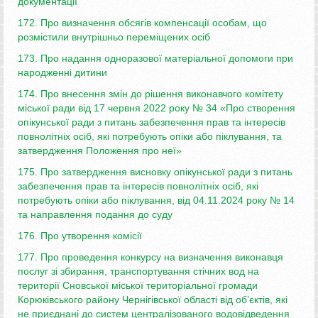
документації
172. Про визначення обсягів компенсації особам, що
розмістили внутрішньо переміщених осіб
173. Про надання одноразової матеріальної допомоги при
народженні дитини
174. Про внесення змін до рішення виконавчого комітету
міської ради від 17 червня 2022 року № 34 «Про створення
опікунської ради з питань забезпечення прав та інтересів
повнолітніх осіб, які потребують опіки або піклування, та
затвердження Положення про неї»
175. Про затвердження висновку опікунської ради з питань
забезпечення прав та інтересів повнолітніх осіб, які
потребують опіки або піклування, від 04.11.2024 року № 14
та направлення подання до суду
176. Про утворення комісії
177. Про проведення конкурсу на визначення виконавця
послуг зі збирання, транспортування стічних вод на
території Сновської міської територіальної громади
Корюківського району Чернігівської області від об’єктів, які
не приєднані до систем централізованого водовідведення