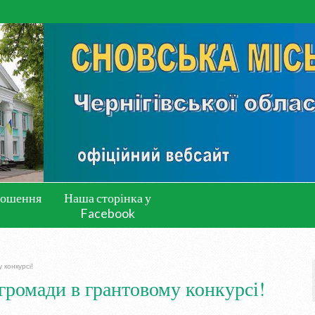
лошення
Наша сторінка у
Facebook
 конкурсі!
громади в грантовому конкурсі!