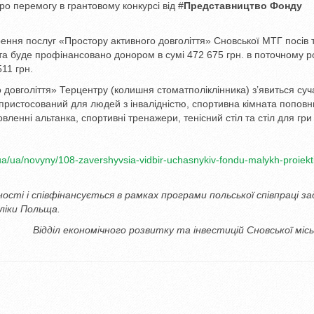
 перемогу в грантовому конкурсі від #
Представництво Фонду
ирення послуг «Простору активного довголіття» Сновської МТГ посів 
 та буде профінансовано донором в сумі 472 675 грн. в поточному ро
11 грн.
 довголіття» Терцентру (колишня стоматполіклінника) з’явиться су
 пристосований для людей з інвалідністю, спортивна кімната поповн
ленні альтанка, спортивні тренажери, тенісний стіл та стіл для гри
g.ua/ua/novyny/108-zavershyvsia-vidbir-uchasnykiv-fondu-malykh-proiekt
ості і
співфінансується
в рамках програми польської співпраці за
ліки Польща.
Відділ економічного розвитку та інвестицій Сновської місь