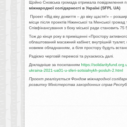
Щойно Сновська громада отримала повідомлення про
міжнародної солідарності в Україні (SFPL UA)
Проект «Від віку дожиття – до віку щастя!» – розш
місце після проектів Ніжинської та Менської громад
Співфінансування з боку міської ради становить 75 5
Тож до кінця року в приміщенні «Простору активного
облаштований масажний кабінет, внутрішній туалет,
новимм обладнанням, а біля простору будуть встанов
Радіємо черговій перемозі та рухаємось далі.
Докладніше за посиланням
https://solidarityfund.or
ukraina-2021-ua01-u-sferi-sotsialnykh-posluh-2.html
Проєкт
реалізується Фондом міжнародної солідарн
розвитку Міністерства закордонних справ Респуб