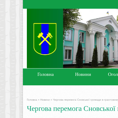
Головна
Новини
Ого
Головна
»
Новини
»
Чергова перемога Сновської громади в грантовому
Чергова перемога Сновської 