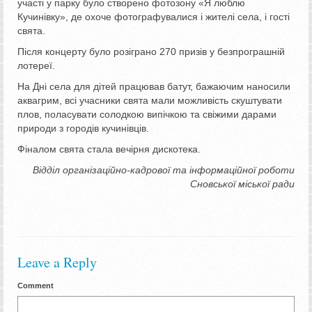
участі у парку було створено фотозону «Я люблю
Кучинівку», де охоче фотографувалися і жителі села, і гості
свята.
Після концерту було розіграно 270 призів у безпрограшній
лотереї.
На Дні села для дітей працював батут, бажаючим наносили
аквагрим, всі учасники свята мали можливість скуштувати
плов, поласувати солодкою випічкою та свіжими дарами
природи з городів кучинівців.
Фіналом свята стала вечірня дискотека.
Відділ організаційно-кадрової та інформаційної роботи
Сновської міської ради
Leave a Reply
Comment