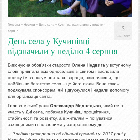
Головна
»
Новини
»
День села у Кучинівці відзначили у неділю 4
5
серпня
СЕР 2019
День села у Кучинівці
відзначили у неділю 4 серпня
Виконуюча обов’язки старости
Олена Недвига
у вступному
слові привітала всіх односельців зі святом і висловила
подяку їм за розуміння та співпрацю, відзначивши, що
найбільше багатство села – це його люди. Вона також
подякувала спонсорам, які відгукнулися і надали допомогу
для організації свята.
Голова міської ради
Олександр Медведьов
, який взяв
участь у Дні села, побажав Кучинівці процвітання,
стабільності та розвитку, а її жителям – почуватися
захищеними і впевненими у завтрашньому дні.
– Завдяки утворенню об’єднаної громади у
2017 році
у
Кучинівці було здійснено к
апітальний ремонт дорожнього