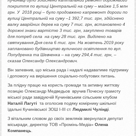
покриття по вулиці Центральн
ій на суму
–
майже 1,5 млн
грн
.
У
2018 році
–
було продовжено капремонт
доро
ги
по
вулиці Центральн
ій на суму
–
1
392,7
тис.
грн
, з
дійснено
валку аварійних дерев на суму 7 тис. грн, встановлено 4
дорожні знаки вартістю 3 тис. грн, закуплено товарів
для потреб села на суму 28 тис. грн. Виділено на
святкування Дня села 6 тис. грн. На жовтень 2019 року
з
аплановано
будівництво
вуличного освітлення
по
вул
.
Попудренка та Шевченка
–
на суму 294
,4
тис.
грн
, –
сказав Олександр Олександрович.
Він запевнив, що міська рада і надалі надаватиме підтримку
і допомогу на вирішення соціально-побутових питань.
За плідну працю на користь громади та активну життєву
позицію Олександр Медведьов вручив Почесну грамоту
міської ради завідуючій Кучинівським сільським клубом
Наталії Лагуті
та оголосив подяку комірнику шкільної
їдальні Кучинівської ЗОШ І-ІІІ ст.
Людмилі Чулінді
.
З вітальним словом до своїх земляків звернулася депутат
міськради, директор ТОВ «Промінь-Медіа»
Олена
Компанець
.