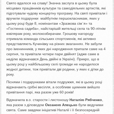
Свято вдалося на славу! Значна заслуга в цьому була
місцевих працівників культури та самодіяльних артистів, які
підготували чудову концертну програму. На святі привітали і
вручили подарунки майбутнім першокласникам, яких у
цьому році буде 8, номінантам «Зразкова сім`я» та
«Гостинна садиба», найстарішій жительці села та 90-літнім
ювілярам року, молокозбирачам. Грошову нагороду
отримала команда сільських спортсменів, які активно
представляють Кучинівку на різних змаганнях. Не забули
про іменинників, у яких дні народження припали саме на 4
серпня, та привітали чотири пари двійнят (адже саме в
неділю відзначався День двійні в Україні). Прикро, що в
цьому році у найбільшому селі громади не народилося
жодної дитини, тож привітали дві родини, у яких є дітки до
року.
Піснями і подарунками вітали подружжя, які в цьому році
відзначають срібні весілля, а особливе щемним вийшло
привітання парі, яка разом уже 60 років!
Відзначила в.о. старости і листоношу
Наталію Рябченко
,
яка разом з діловодом
Оксаною Апецько
були ведучими
свята. Саме завдяки ініціативі Наталії і її безпосередній