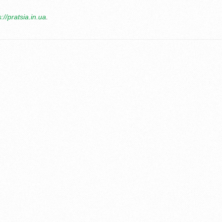
s
://
pratsia
.
in
.
ua
.