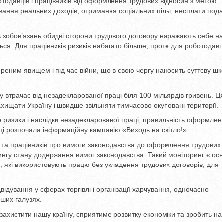
одавців і працівників від оформлення трудових відносин з метою
вання реальних доходів, отримання соціальних пільг, несплати пода
ть зобов’язань обидві сторони трудового договору наражають себе н
ться. Для працівників ризиків набагато більше, проте для роботодав
ним явищем і під час війни, що в свою чергу наносить суттєву шк
трачає від незадекларованої праці біля 100 мільярдів гривень. Ц
ищати Україну і швидше звільняти тимчасово окуповані території.
 ризики і наслідки незадекларованої праці, правильність оформле
аці розпочала інформаційну кампанію «Виходь на світло!».
в та працівників про вимоги законодавства до оформлення трудових
рингу стану додержання вимог законодавства. Такий моніторинг є о
, які використовують працю без укладення трудових договорів, для
відування у сферах торгівлі і організації харчування, одночасно
ших галузях.
ахистити нашу країну, сприятиме розвитку економіки та зробить н