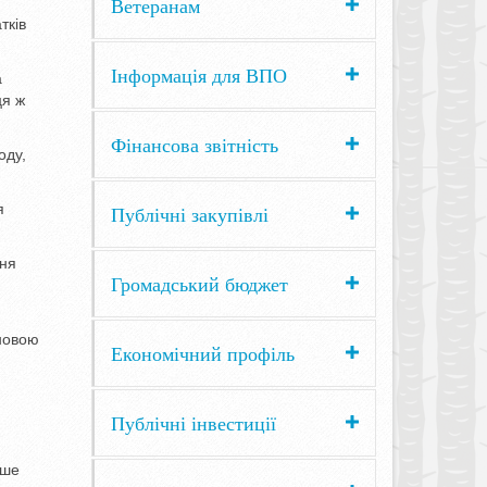
Ветеранам
тків
Інформація для ВПО
а
ця ж
Фінансова звітність
оду,
я
Публічні закупівлі
ння
Громадський бюджет
сновою
Економічний профіль
Публічні інвестиції
аше