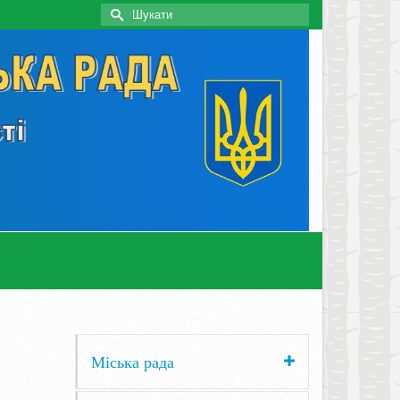
Search
for:
Міська рада