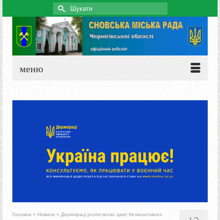
Search
for:
меню
Головна
»
Новини
»
Держпраці розпочинає цикл безкоштовних