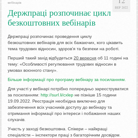
12
вебінарів
ВЕР 2022
Держпраці розпочинає цикл
безкоштовних вебінарів
Держпраці розпочинає проведення циклу
безкоштовних вебінарів для всіх бажаючих, кого цікавить
тема трудових відносин, здоров’я та безпеки на роботі.
Перший такий захід відбудеться
20 вересня
об 11 годині на
тему: «Особливості регулювання трудових відносин в
умовах воєнного стану».
Більше інформації про програму вебінару за посиланням.
Для участі у вебінарі потрібно попередньо зареєструватися
за посиланням:
http://surl.li/cxlep
не пізніше 15 години
19.09.2022. Реєстрація необхідна виключно для
забезпечення всіх учасників доступу до вебінару та
отримання інформації про інтереси і побажання наших
слухачів.
Участь у заході безкоштовна. Спікери – найкращі
спеціалісти – інспектори праці з багаторічним досвідом.