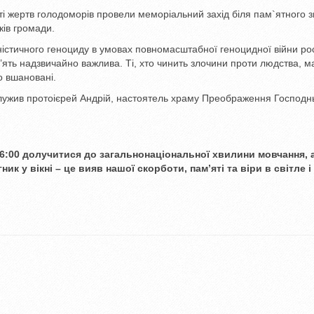
ті жертв голодоморів провели меморіальний захід біля пам`ятного з
ків громади.
стичного геноциду в умовах повномасштабної геноцидної війни рос
ам’ять надзвичайно важлива. Ті, хто чинить злочини проти людства, 
о вшановані.
служив протоієрей Андрій, настоятель храму Преображення Господн
6:00 долучитися до загальнонаціональної хвилини мовчання, 
ник у вікні – це вияв нашої скорботи, пам’яті та віри в світле і