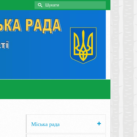
Search
for:
Міська рада