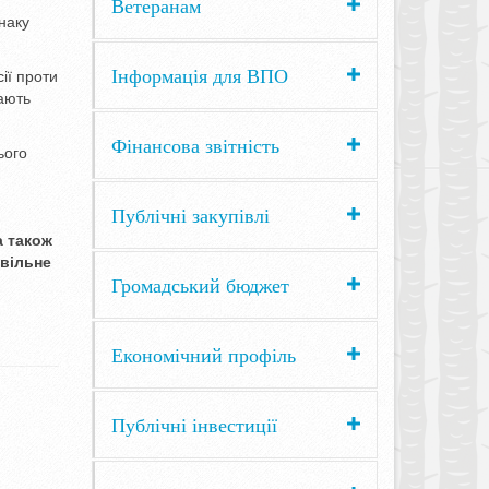
Ветеранам
наку
Інформація для ВПО
ії проти
мають
Фінансова звітність
ього
Публічні закупівлі
а також
 вільне
Громадський бюджет
Економічний профіль
Публічні інвестиції