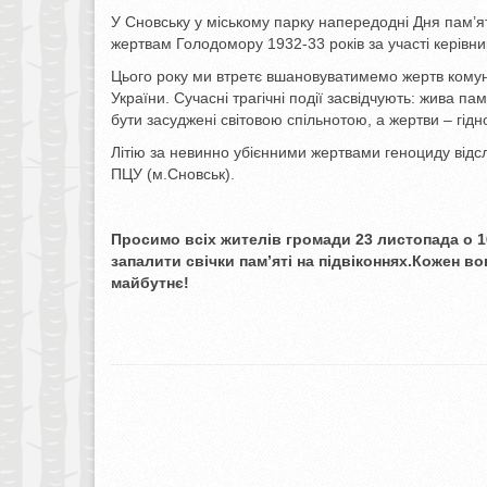
У Сновську у міському парку напередодні Дня пам’я
жертвам Голодомору 1932-33 років за участі керівни
Цього року ми втретє вшановуватимемо жертв комуні
України. Сучасні трагічні події засвідчують: жива п
бути засуджені світовою спільнотою, а жертви – гідн
Літію за невинно убієнними жертвами геноциду від
ПЦУ (м.Сновськ).
Просимо всіх жителів громади 23 листопада о 1
запалити свічки пам’яті на підвіконнях.Кожен вог
майбутнє!