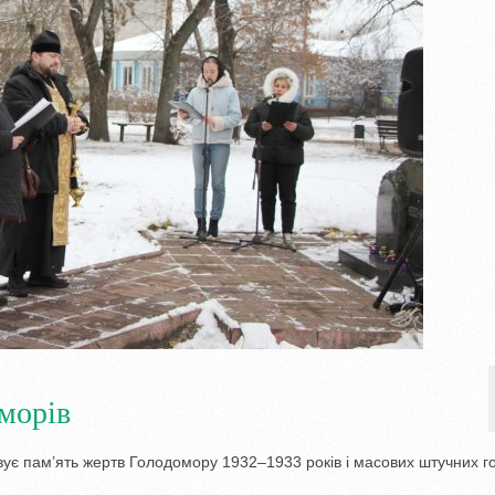
морів
ує пам’ять жертв Голодомору 1932–1933 років і масових штучних г