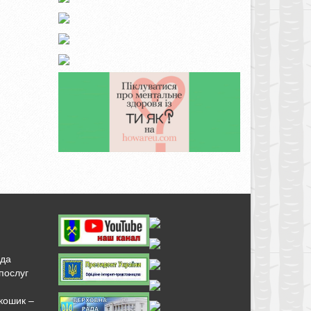
нда
послуг
кошик –