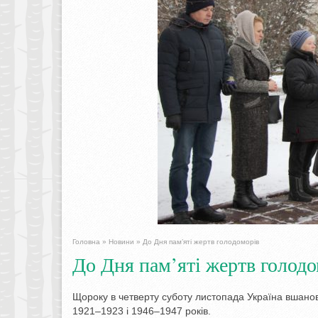
Головна
»
Новини
»
До Дня пам’яті жертв голодоморів
До Дня пам’яті жертв голодо
Щороку в четверту суботу листопада Україна вшанов
1921–1923 і 1946–1947 років.