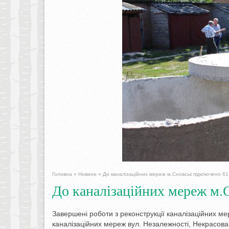
Головна
»
Новини
»
До каналізаційних мереж м.Сновськ підключено 61
До каналізаційних мереж м.
Завершені роботи з реконструкції каналізаційних ме
каналізаційних мереж вул. Незалежності, Некрасова