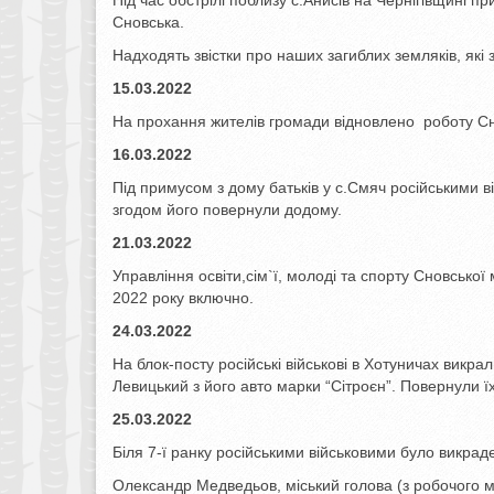
Під час обстрілі поблизу с.Анисів на Чернігівщині пр
Сновська.
Надходять звістки про наших загиблих земляків, як
15.03.2022
На прохання жителів громади відновлено роботу Сно
16.03.2022
Під примусом з дому батьків у с.Смяч російськими 
згодом його повернули додому.
21.03.2022
Управління освіти,сім`ї, молоді та спорту Сновсько
2022 року включно.
24.03.2022
На блок-посту російські військові в Хотуничах викр
Левицький з його авто марки “Сітроєн”. Повернули ї
25.03.2022
Біля 7-ї ранку російськими військовими було викрад
Олександр Медведьов, міський голова (з робочого м