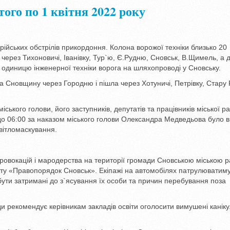
того по 1 квітня 2022 року
ерійських обстрілів прикордоння. Колона ворожої техніки близько 20
ез Тихоновичі, Іванівку, Тур`ю, Є.Рудню, Сновськ, В.Щимель, а д
 одиницю інженерної техніки ворога на шляхопроводі у Сновську.
а Сновщину через Городню і пішла через Хотуничі, Петрівку, Стару
іського голови, його заступників, депутатів та працівників міської р
 до 06:00 за наказом міського голови Олександра Медведьова було 
вітломаскування.
овокацій і мародерства на території громади Сновською міською 
рту «Правопорядок Сновськ». Екіпажі на автомобілях патрулюватиму
ути затримані до з`ясування їх особи та причин перебування поза
ради рекомендує керівникам закладів освіти оголосити вимушені канік