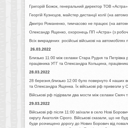
Григорій Божок, генеральний директор ТОВ «Астра» 
Георгій Кузнєцов, майстер дистанції колії (на автом
Дмитро Романенко, тимчасово не працює (на автомо
Олександр Ященко, охоронець ПП «Астра» (з робочо
Всіх викрадених російські військові на автомобілях п
2
6.03.2022
Близько 11:00 між селами Стара Рудня та Петрівка р
працівника УГГ та Олександра Кольцина, працівника
28.03.2022
28 березня,близько 12:00 було повернуто 4 наших в
та Олександра Ященка. Їх військові рф привезли у 
Військові рф підірвали два мости між селами Смяч та
29.03.2022
Військові рф після 11:00 заїхали в село Нові Боров
округу Анатолія Сірого. Військові сказали, що не б
буде розчищено дорогу до Нових Борович від повале