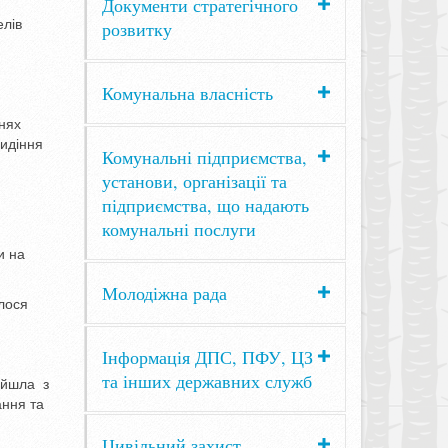
Документи стратегічного
елів
розвитку
Комунальна власність
нях
сидіння
Комунальні підприємства,
установи, організації та
підприємства, що надають
комунальні послуги
и на
Молодіжна рада
алося
Інформація ДПС, ПФУ, ЦЗ
та інших державних служб
рийшла з
ання та
Цивільний захист