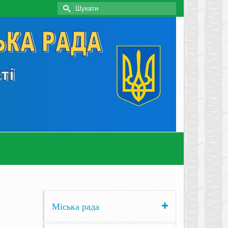
Search
for:
Міська рада