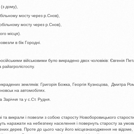
(з дому),
обільному мосту через р.Снов),
більному мосту через р.Снов),
го місця).
овезли в бік Городні.
осійськими військовими було викрадено двох чоловіків: Євгенія Пет
 райагролісгоспу.
икрадених земляків: Григорія Божка, Георгія Кузнєцова, Дмитра Ро
Сновськ на автомобілях.
 Заріччя та у с.Ст. Рудня.
ичі та викрали і повезли з собою старосту Новоборовицького старост
удуть наражати на небезпеку населення і повернуть старосту за умов
них дерев. Проте до цього часу його місцезнаходження не відоме, 