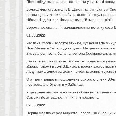
Після обіду колона ворожої техніки у кількості пона
Велика кількість жителів В.Щимля та активістів зі 
разом з депутатами прибули також. У результаті кол
військові здійснили кілька артилерійських пострілів.
Ворожа колона на ніч залишилися на початку села В
01.03.2022
Частина колони ворожої техніки, що ночувала мину
Нові Млини в бік Городнянщини. Місцевим жителем у 
з’ясувалося, вона була наповнена боєприпасами, як
Лякаючи місцевих жителів з метою подальшої уникне
зброю. Також і в селі В.Щимель вороги застосували с
Люди намагалися загасити пожежі власними зусилл
Окупанти завдали пошкоджень різного ступеня 38-
постраждало будинків у Займищі.
У цей день автоматною чергою була пошкоджена і авт
Самому йому вдалося уникнути поранень.
02.03.2022
Перша жертва серед мирного населення Сновщини від