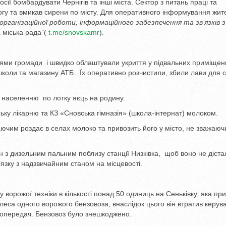
росії бомбардувати Чернігів та інші міста. Сектор з питань праці та
огу та вмикав сирени по місту. Для оперативного інформування жит
 організаційної роботи, інформаційного забезпечення та зв’язків з
 міська рада”(
t.me/snovskamr
).
елями громади і швидко облаштували укриття у підвальних приміщен
тошколи та магазину АТБ. Їх оперативно розчистили, збили лави для 
населенню по лотку яєць на родину.
у лікарню та КЗ «Сновська гімназія» (школа-інтернат) молоком.
чим роздає в селах молоко та привозить його у місто, не зважаюч
н з дизельним пальним поблизу станції Низківка, щоб воно не діст
’язку з надзвичайним станом на місцевості.
у ворожої техніки в кількості понад 50 одиниць на Сеньківку, яка п
са одного ворожого бензовоза, внаслідок цього він втратив керув
ктропередач. Бензовоз було знешкоджено.