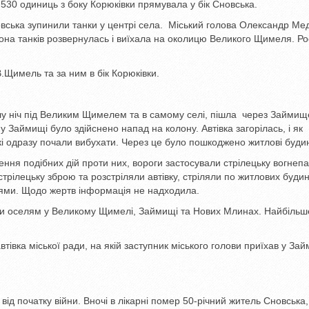
д 530 одиниць з боку Корюківки прямувала у бік Сновська.
Сновська зупинили танки у центрі села. Міський голова Олександр М
она танків розвернулась і виїхала на околицю Великого Щимеля. Рос
.Щимель та за ним в бік Корюківки.
лу ніч під Великим Щимелем та в самому селі, пішла через Займищ
Займищі було здійснено напад на колону. Автівка загорілась, і як
і одразу почали вибухати. Через це було пошкоджено житлові буди
ння подібних дій проти них, вороги застосували стрілецьку вогнеп
трілецьку зброю та розстріляли автівку, стріляли по житлових будин
ями. Щодо жертв інформація не надходила.
ми оселям у Великому Щимелі, Займищі та Нових Млинах. Найбільш
івка міської ради, на якій заступник міського голови приїхав у За
 початку війни. Вночі в лікарні помер 50-річний житель Сновська,