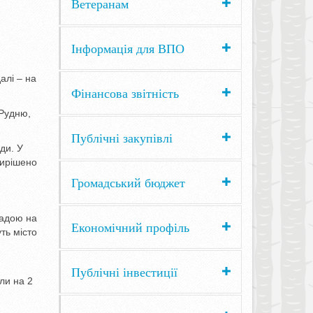
Ветеранам
Інформація для ВПО
алі – на
Фінансова звітність
 Рудню,
Публічні закупівлі
ади. У
вирішено
Громадський бюджет
радою на
Економічний профіль
ть місто
Публічні інвестиції
ули на 2