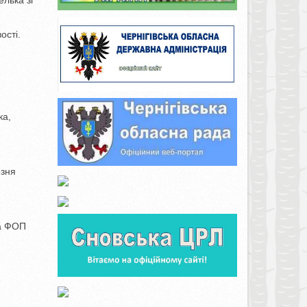
елька зі
ості.
ка,
езня
ка ФОП