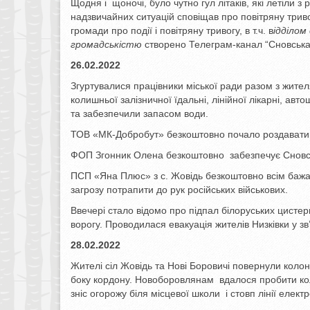
Щодня і щоночі, було чутно гул літаків, які летіли з 
надзвичайних ситуацій сповіщав про повітряну трив
громади про події і повітряну тривогу, в т.ч. в
ідділом
громадськістю
створено Телеграм-канал “Сновська
26.02.2022
Згуртувалися працівники міської ради разом з жит
колишньої залізничної їдальні, лінійної лікарні, ав
та забезпечили запасом води.
ТОВ «МК-Добробут» безкоштовно почало роздавати 
ФОП Згонник Олена безкоштовно забезпечує Сновськ
ПСП «Яна Плюс» з с. Жовідь безкоштовно всім бажаю
загрозу потрапити до рук російських військових.
Ввечері стало відомо про підпал білоруських цистер
ворогу. Проводилася евакуація жителів Низківки у зв
28.02.2022
Жителі сіл Жовідь та Нові Боровичі повернули колон
боку кордону. Новоборовлянам вдалося пробити коле
зніс огорожу біля місцевої школи і стовп лінії еле