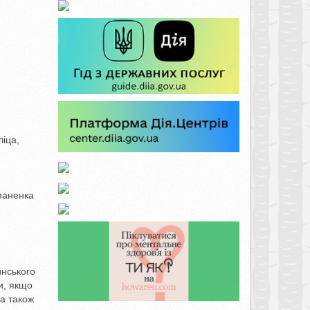
ліца,
маненка
инського
и, якщо
а також