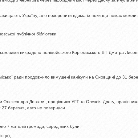
и виході з Чернігова через пішохідний міст через Десну загинула жит
і захищають Україну, але похоронити вдома їх поки що немає можлив
вської публічної бібліотеки.
віськовими викрадено поліцейського Корюківського ВП Дмитра Лисен
ї міської ради продовжило вимушені канікули на Сновщині до 31 бер
али Олександра Довгаля, працівника УГГ та Олексія Драгу, працівни
х 27 березня, авто не повернули.
ено 7 жителів громади, серед яких були:
ісця),