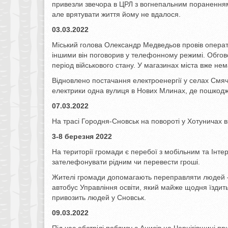
привезли звечора в ЦРЛ з вогнепальним пораненням
але врятувати життя йому не вдалося.
03.03.2022
Міський голова Олександр Медведьов провів операти
іншими він поговорив у телефонному режимі. Обгово
період військового стану. У магазинах міста вже не
Відновлено постачання електроенергії у селах Смяч
електрики одна вулиця в Нових Млинах, де пошкодж
07.03.2022
На трасі Городня-Сновськ на повороті у Хотуничах в
3-8 березня 2022
На території громади є перебої з мобільним та Інт
зателефонувати рідним чи перевести гроші.
Жителі громади допомагають переправляти людей –
автобус Управління освіти, який майже щодня їздит
привозить людей у Сновськ.
09.03.2022