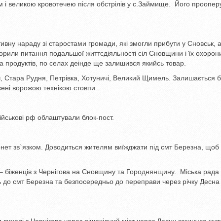
 і великою кровотечею після обстрілів у с.Займище. Його проопер
вну нараду зі старостами громади, які змогли прибути у Сновськ, а
рили питання подальшої життєдіяльності сіл Сновщини і їх охорон
ма продуктів, по селах деінде ще залишився якийсь товар.
, Стара Рудня, Петрівка, Хотуничі, Великий Щимель. Залишається б
ені ворожою технікою стовпи.
ійськові рф облаштували блок-пост.
ернет зв`язком. Доводиться жителям виїжджати під смт Березна, щоб
 біженців з Чернігова на Сновщину та Городнянщину. Міська рада
ь до смт Березна та безпосередньо до переправи через річку Десна 