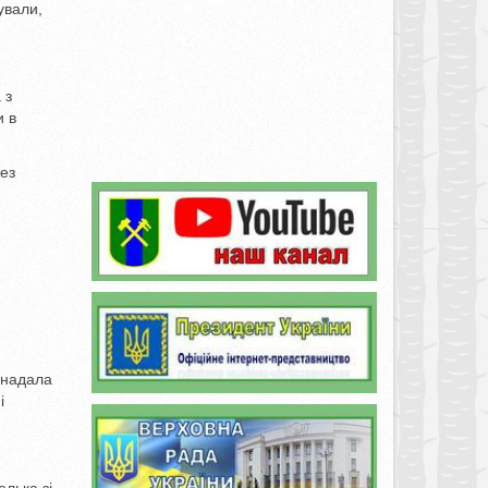
ували,
 з
и в
ез
 надала
і