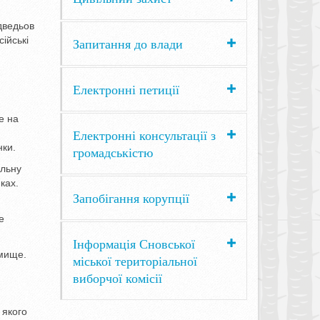
едведьов
ійські
Запитання до влади
Електронні петиції
е на
Електронні консультації з
нки.
громадськістю
альну
ках.
Запобігання корупції
е
Інформація Сновської
ймище.
міської територіальної
виборчої комісії
 якого