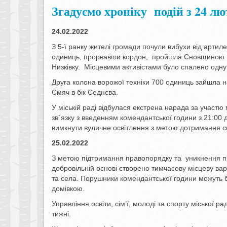
Згадуємо хроніку подій з 24 лю
24.02.2022
З 5-ї ранку жителі громади почули вибухи від артил
одиниць, прорвавши кордон, пройшла Сновщиною чер
Низківку. Місцевими активістами було спалено одну
Друга колона ворожої техніки 700 одиниць зайшла н
Смяч в бік Седнєва.
У міській раді відбулася екстрена нарада за участю м
зв`язку з введенням комендантської години з 21:00
вимкнути вуличне освітлення з метою дотримання с
25.02.2022
З метою підтримання правопорядку та уникнення пр
добровільній основі створено тимчасову місцеву ва
та села. Порушники комендантської години можуть б
домівкою.
Управління освіти, сімʼї, молоді та спорту міської 
тижні.