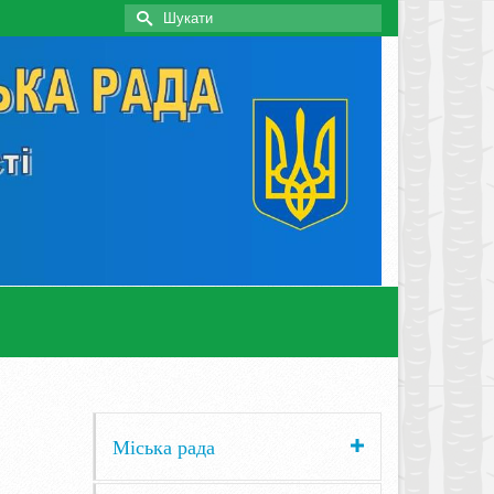
Search
for:
Міська рада