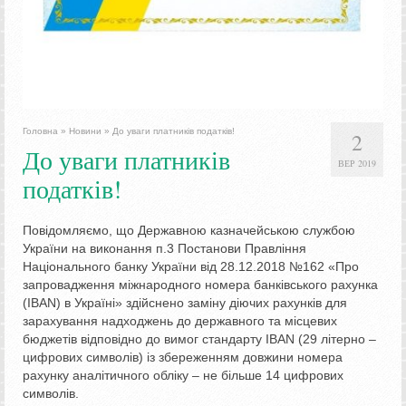
Головна
»
Новини
»
До уваги платників податків!
2
До уваги платників
ВЕР 2019
податків!
Повідомляємо, що Державною казначейською службою
України на виконання п.3 Постанови Правління
Національного банку України від 28.12.2018 №162 «Про
запровадження міжнародного номера банківського рахунка
(IBAN) в Україні» здійснено заміну діючих рахунків для
зарахування надходжень до державного та місцевих
бюджетів відповідно до вимог стандарту IBAN (29 літерно –
цифрових символів) із збереженням довжини номера
рахунку аналітичного обліку – не більше 14 цифрових
символів.