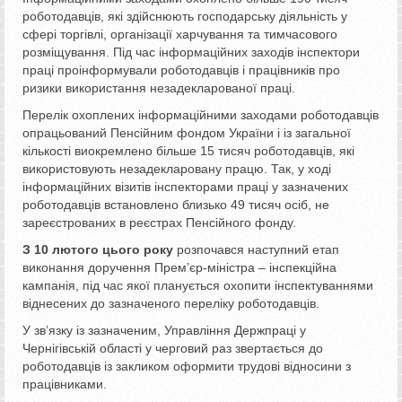
роботодавців, які здійснюють господарську діяльність у
сфері торгівлі, організації харчування та тимчасового
розміщування. Під час інформаційних заходів інспектори
праці проінформували роботодавців і працівників про
ризики використання незадекларованої праці.
Перелік охоплених інформаційними заходами роботодавців
опрацьований Пенсійним фондом України і із загальної
кількості виокремлено більше 15 тисяч роботодавців, які
використовують незадекларовану працю. Так, у ході
інформаційних візитів інспекторами праці у зазначених
роботодавців встановлено близько 49 тисяч осіб, не
зареєстрованих в реєстрах Пенсійного фонду.
З 10 лютого цього року
розпочався наступний етап
виконання доручення Прем’єр-міністра – інспекційна
кампанія, під час якої планується охопити інспектуваннями
віднесених до зазначеного переліку роботодавців.
У зв’язку із зазначеним, Управління Держпраці у
Чернігівській області у черговий раз звертається до
роботодавців із закликом оформити трудові відносини з
працівниками.