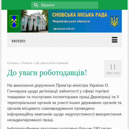
Search
for:
меню
Головна
»
Новини
»
До уваги роботодавців!
11
До уваги роботодавців!
ЛЮТ 2020
На виконання доручення Прем’єр-міністра України О.
Гончарука щодо детінізації зайнятості у сфері торгівлі
товарами та послугами інспекторами праці Держпраці та її
територіальних органів за участі інших державних органів та
органів місцевого самоврядування проведено
інформаційну кампанію щодо недопустимості використання
незадекларованої праці.
Інформаційними заходами охоплено більше 190 тисяч