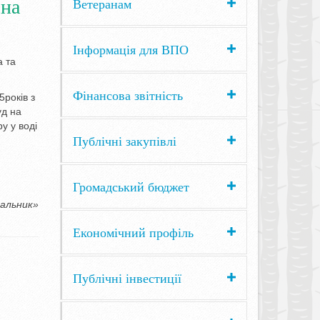
 на
Ветеранам
Інформація для ВПО
а та
Фінансова звітність
5років з
уд на
у у воді
Публічні закупівлі
Громадський бюджет
нальник»
Економічний профіль
Публічні інвестиції