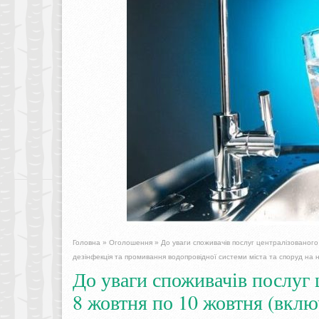
Головна
»
Оголошення
»
До уваги споживачів послуг централізованого
дезінфекція та промивання водопровідної системи міста та споруд на н
До уваги споживачів послуг 
8 жовтня по 10 жовтня (вклю