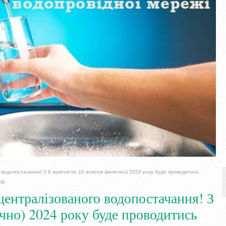
 водопостачання! З 8 жовтня по 10 жовтня (включно) 2024 року буде проводитись
ій.
централізованого водопостачання! З
чно) 2024 року буде проводитись