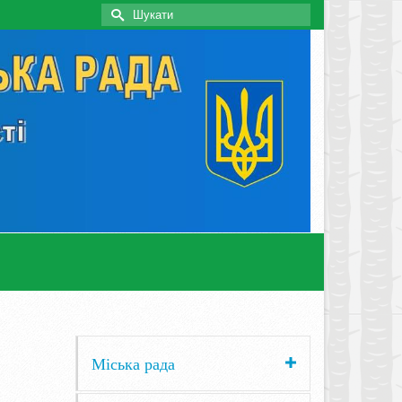
Search
for:
Міська рада