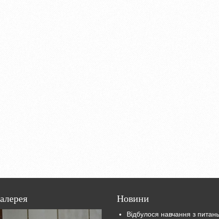
алерея
Новини
Відбулося навчання з питан