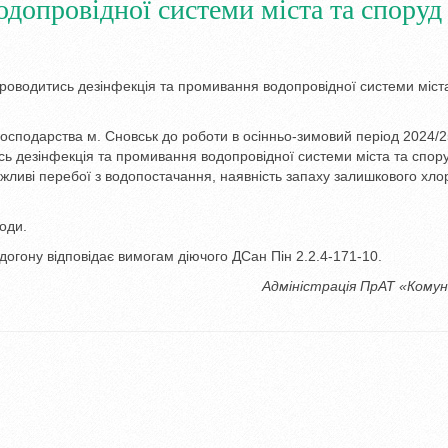
одопровідної системи міста та споруд
проводитись дезінфекція та промивання водопровідної системи міст
 господарства м. Сновськ до роботи в осінньо-зимовий період 2024/2
сь дезінфекція та промивання водопровідної системи міста та спор
ожливі перебої з водопостачання, наявність запаху залишкового хлор
оди.
водогону відповідає вимогам діючого ДСан Пін 2.2.4-171-10.
Адміністрація ПрАТ «Кому