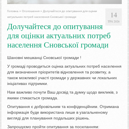
Головна
»
Оголошення
»
Долучайтеся до опитування для оцінки
14
актуальних потреб населення Сновської громади
ТРА 2026
Долучайтеся до опитування
для оцінки актуальних потреб
населення Сновської громади
Шановні мешканці Сновської громади !
У громаді проводиться оцінка актуальних потреб населення
для визначення пріоритетів відновлення та розвитку, а
також можливої ​​участі громади у державних чи локальних
ініціативах підтримки.
Нам важливо почути Ваш досвід та думку щодо викликів, з
якими стикається громада.
Опитування є добровільним та конфіденційним. Отримана
інформація буде використана лише в узагальненому
вигляді для планування подальших рішень.
Запрошуємо пройти опитування за посиланням: