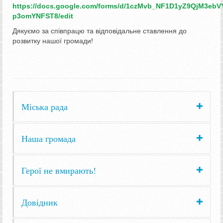
https://docs.google.com/forms/d/1czMvb_NF1D1yZ9QjM3eb
p3omYNFST8/edit
Дякуємо за співпрацю та відповідальне ставлення до
розвитку нашої громади!
Міська рада
Наша громада
Герої не вмирають!
Довідник