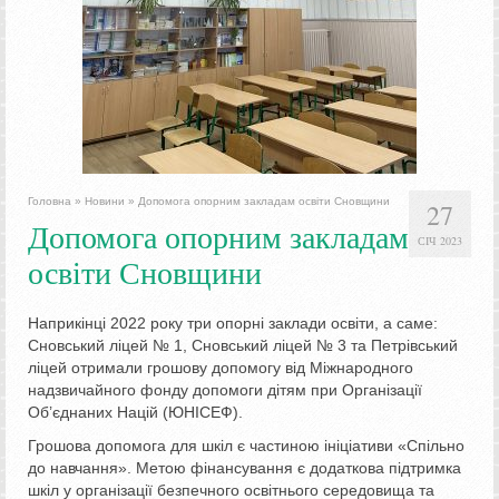
Головна
»
Новини
»
Допомога опорним закладам освіти Сновщини
27
Допомога опорним закладам
СІЧ 2023
освіти Сновщини
Наприкінці 2022 року три опорні заклади освіти, а саме:
Сновський ліцей № 1, Сновський ліцей № 3 та Петрівський
ліцей отримали грошову допомогу від Міжнародного
надзвичайного фонду допомоги дітям при Організації
Об’єднаних Націй (ЮНІСЕФ).
Грошова допомога для шкіл є частиною ініціативи «Спільно
до навчання». Метою фінансування є додаткова підтримка
шкіл у організації безпечного освітнього середовища та