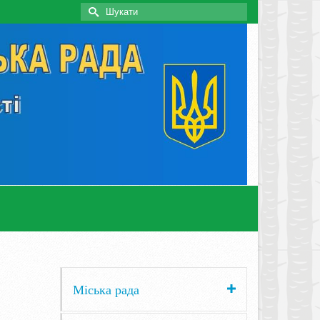
Search
for:
Міська рада