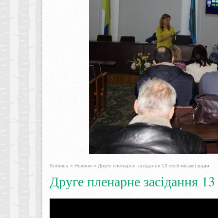
Головна
»
Новини
»
Друге пленарне засідання 13 сесії міської ради
Друге пленарне засідання 13 