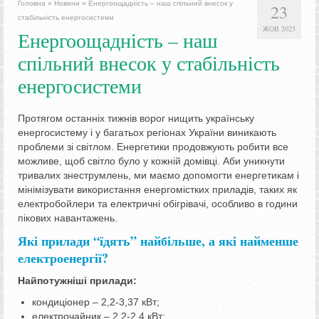
Головна
»
Новини
»
Енергоощадність – наш спільний внесок у
23
стабільність енергосистеми
ЖОВ 2025
Енергоощадність – наш
спільний внесок у стабільність
енергосистеми
Протягом останніх тижнів ворог нищить українську
енергосистему і у багатьох регіонах України виникають
проблеми зі світлом. Енергетики продовжують робити все
можливе, щоб світло було у кожній домівці. Аби уникнути
тривалих знеструмлень, ми маємо допомогти енергетикам і
мінімізувати використання енергомістких приладів, таких як
електробойлери та електричні обігрівачі, особливо в години
пікових навантажень.
Які прилади “їдять” найбільше, а які найменше
електроенергії?
Найпотужніші прилади:
кондиціонер – 2,2-3,37 кВт;
електрочайник – 2,2-2,4 кВт;