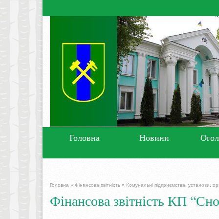
Головна
Новини
Ого
Головна
»
Фінансова звітність
»
Комунальні підприємства, установи, орг
Фінансова звітність КП “Сн