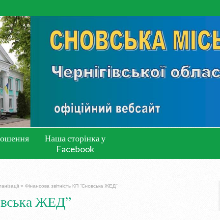
лошення
Наша сторінка у
Facebook
анізації
»
Фінансова звітність КП “Сновська ЖЕД”
овська ЖЕД”