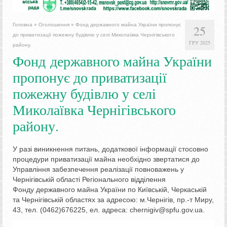
Головна
»
Оголошення
»
Фонд державного майна України пропонує
25
до приватизації пожежну будівлю у селі Миколаївка Чернігівського
ГРУ 2025
району.
Фонд державного майна України
пропонує до приватизації
пожежну будівлю у селі
Миколаївка Чернігівського
району.
У разі виникнення питань, додаткової інформації стосовно
процедури приватизації майна необхідно звертатися до
Управління забезпечення реалізації повноважень у
Чернігівській області Регіонального відділення
Фонду державного майна України по Київській, Черкаській
та Чернігівській областях за адресою: м.Чернігів, пр.-т Миру,
43, тел. (0462)676225, ел. адреса: chernigiv@spfu.gov.ua.