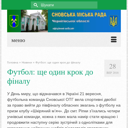
Search
for:
меню
Головна
»
Новини
»
Футбол: ще один крок до фіналу
28
Футбол: ще один крок до
ВЕР 2018
фіналу
У День миру, що відзначався в Україні 21 вересня,
футбольна команда Сновської ОТГ вела спортивні двобої
за право вийти до півфіналу обласних змагань з футболу на
призи клубу «Шкіряний м’яч». До смт. Ріпки з’їхались чотири
учнівські команди, кожна з яких мала намір стати кращою і
продовжити наступну серію зустрічей з однолітками для
завоювання найвищих щаблів п’єдесталів спортивних