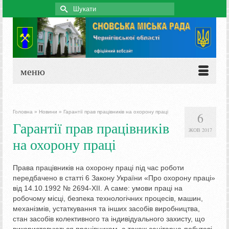
Search
for:
меню
Головна
»
Новини
»
Гарантії прав працівників на охорону праці
6
Гарантії прав працівників
ЖОВ 2017
на охорону праці
Права працівників на охорону праці під час роботи
передбачено в статті 6 Закону України «Про охорону праці»
від 14.10.1992 № 2694-XII. А саме: умови праці на
робочому місці, безпека технологічних процесів, машин,
механізмів, устаткування та інших засобів виробництва,
стан засобів колективного та індивідуального захисту, що
використовуються працівником, а також санітарно-побутові