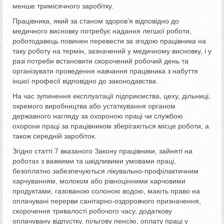
менше тримісячного заробітку.
Працівника, який за станом здоров’я відповідно до
медичного висновку потребує надання легшої роботи,
роботодавець повинен перевести за згодою працівника на
таку роботу на термін, зазначений у медичному висновку, і у
разі потреби встановити скорочений робочий день та
організувати проведення навчання працівника з набуття
іншої професії відповідно до законодавства.
На час зупинення експлуатації підприємства, цеху, дільниці,
окремого виробництва або устаткування органом
державного нагляду за охороною праці чи службою
охорони праці за працівником зберігаються місце роботи, а
також середній заробіток.
Згідно статті 7 вказаного Закону працівники, зайняті на
роботах з важкими та шкідливими умовами праці,
безоплатно забезпечуються лікувально-профілактичним
харчуванням, молоком або рівноцінними харчовими
продуктами, газованою солоною водою, мають право на
оплачувані перерви санітарно-оздоровчого призначення,
скорочення тривалості робочого часу, додаткову
оплачувану відпустку, пільгову пенсію, оплату праці у