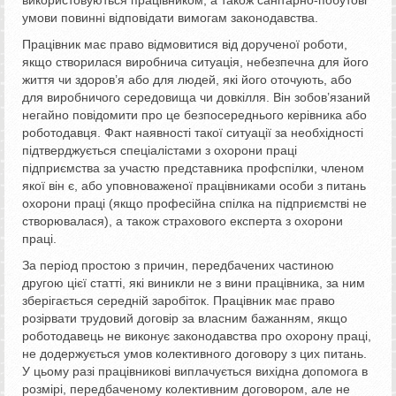
умови повинні відповідати вимогам законодавства.
Працівник має право відмовитися від дорученої роботи,
якщо створилася виробнича ситуація, небезпечна для його
життя чи здоров’я або для людей, які його оточують, або
для виробничого середовища чи довкілля. Він зобов’язаний
негайно повідомити про це безпосереднього керівника або
роботодавця. Факт наявності такої ситуації за необхідності
підтверджується спеціалістами з охорони праці
підприємства за участю представника профспілки, членом
якої він є, або уповноваженої працівниками особи з питань
охорони праці (якщо професійна спілка на підприємстві не
створювалася), а також страхового експерта з охорони
праці.
За період простою з причин, передбачених частиною
другою цієї статті, які виникли не з вини працівника, за ним
зберігається середній заробіток. Працівник має право
розірвати трудовий договір за власним бажанням, якщо
роботодавець не виконує законодавства про охорону праці,
не додержується умов колективного договору з цих питань.
У цьому разі працівникові виплачується вихідна допомога в
розмірі, передбаченому колективним договором, але не