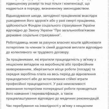
підвищеному розмірі та інші пільги і компенсації, що
надаються в порядку, визначеному законодавством.
Відшкодування шкоди, заподіяної працівникові внаслідок
ушкодження його здоров’я або у разі смерті працівника,
здійснюється Фондом соціального страхування України
відповідно до Закону України “Про загальнообов’язкове
державне соціальне страхування”.
Роботодавець може за рахунок власних коштів здійснювати
потерпілим та членам їх сімей додаткові виплати відповідно
до колективного чи трудового договору.
За працівниками, які втратили працездатність у зв’язку з
нещасним випадком на виробництві або професійним
захворюванням, зберігаються місце роботи (посада) та
середня заробітна плата на весь період до відновлення
працездатності або до встановлення стійкої втрати
професійної працездатності. У разі неможливості
виконання потерпілим попередньої роботи проводяться
його навчання і перекваліфікація, а також
працевлаштування відповідно до медичних рекомендацій.
Час перебування на інвалідності у зв’язку з нещасним