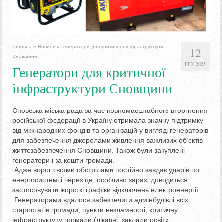
Головна
»
Новини
»
Генератори для критичної інфраструктури
12
Сновщини
ГРУ 2025
Генератори для критичної
інфраструктури Сновщини
Сновська міська рада за час повномасштабного вторгнення
російської федерації в Україну отримала значну підтримку
від міжнародних фондів та організацій у вигляді генераторів
для забезпечення джерелами живлення важливих об’єктів
життєзабезпечення Сновщини. Також були закуплені
генератори і за кошти громади.
Адже ворог своїми обстрілами постійно завдає ударів по
енергосистемі і через це, особливо зараз, доводиться
застосовувати жорсткі графіки відключень електроенергії.
Генераторами вдалося забезпечити адмінбудівлі всіх
старостатів громади, пункти незламності, критичну
інфраструктуру громади (лікарні, заклади освіти,