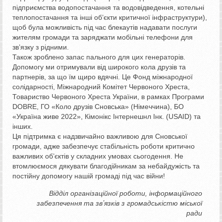
підприємства водопостачання та водовідведення, котельні
теплопостачання та інші об’єкти критичної інфраструктури),
щоб була можливість під час блекаутів надавати послуги
жителям громади та заряджати мобільні телефони для
зв’язку з рідними.
Також зроблено запас пального для цих генераторів.
Допомогу ми отримували від широкого кола друзів та
партнерів, за що їм щиро вдячні. Це Фонд міжнародної
солідарності, Міжнародний Комітет Червоного Хреста,
Товариство Червоного Хреста України, в рамках Програми
DOBRE, ГО «Коло друзів Сновська» (Німеччина), БО
«Україна живе 2022», Кімонікс Інтернешнл Інк. (USAID) та
інших.
Ця підтримка є надзвичайно важливою для Сновської
громади, адже забезпечує стабільність роботи критично
важливих об’єктів у складних умовах сьогодення. Не
втомлюємося дякувати благодійникам за небайдужість та
постійну допомогу нашій громаді під час війни!
Відділ організаційної роботи, інформаційного
забезпечення та звʼязків з громадськістю міської
ради