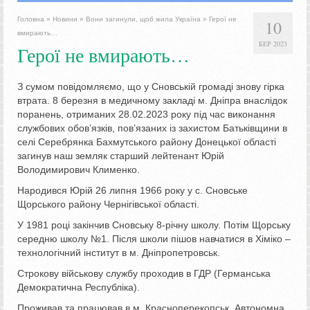
Головна
»
Новини
»
Вони загинули, щоб жила Україна
»
Герої не
10
вмирають…
БЕР 2023
Герої не вмирають…
З сумом повідомляємо, що у Сновській громаді знову гірка
втрата. 8 березня в медичному закладі м. Дніпра внаслідок
поранень, отриманих 28.02.2023 року під час виконання
службових обов’язків, пов’язаних із захистом Батьківщини в
селі Серебрянка Бахмутського району Донецької області
загинув наш земляк старший лейтенант Юрій
Володимирович Клименко.
Народився Юрій 26 липня 1966 року у с. Сновське
Щорського району Чернігівської області.
У 1981 році закінчив Сновську 8-річну школу. Потім Щорську
середню школу №1. Після школи пішов навчатися в Хіміко –
технологічний інститут в м. Дніпропетровськ.
Строкову військову службу проходив в ГДР (Германська
Демократична Республіка).
Проживав та працював в м. Красноперекопськ, Автономна