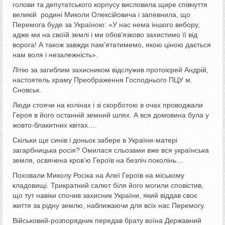
голови та депутатського корпусу висловила щире співчуття
великій родині Миколи Олексійовича і запевнила, що
Перемога буде за Україною: «У нас нема іншого вибору,
адже ми на своїй землі і ми обов’язково захистимо її від
ворога! А також завжди пам’ятатимемо, якою ціною дається
нам воля і незалежність».
Літію за загиблим захисником відслужив протоієрей Андрій,
настоятель храму Преображення Господнього ПЦУ м.
Сновськ.
Люди стоячи на колінах і зі скорботою в очах проводжали
Героя в його останній земний шлях. А вся домовина була у
жовто-блакитних квітах….
Скільки ще синів і доньок забере в України-матері
загарбницька росія? Омилася сльозами вже вся українська
земля, освячена кров’ю Героїв на безліч поколінь…
Поховали Миколу Росіка на Алеї Героїв на міському
кладовищі. Трикратний салют біля його могили сповістив,
що тут навіки спочив захисник України, який віддав своє
життя за рідну землю, наближаючи для всіх нас Перемогу.
Військовий-розпорядник передав брату воїна Державний