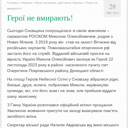
Головна
»
Новини
»
Вони загинули, щоб жила Україна
»
Герої не
28
вмирають!
ЛИС 2023
Герої не вмирають!
Сьогодні Сновщина попрощалася зі своїм земляком –
сержантом РОСІКОМ Миколою Олексійовичем, родом з
Нових Млинів. З 2019 року він став на захист Вітчизни від
російських окупантів. Повномасштабне вторгнення рф
застало його на службі. Відданий військовій присязі на
вірність Україні Микола Олексійович загинув як Герой 22
листопада 2023 року в районі населеного пункту смт
Очеретине Покровського району Донецької області.
На площі Героїв Небесної Сотні у Сновську зібралися рідні,
близькі, друзі, колеги, побратими Миколи, керівництво
громади, всі, хто його знав і не знав, але прийшов віддати
шану захиснику.
З Гімну України розпочався офіційний мітинг-прощання.
Хвилиною мовчання присутні на заході вшанували пам’ять
загиблого воїна.
Секретар міської ради Наталія Авдієвська від імені міського