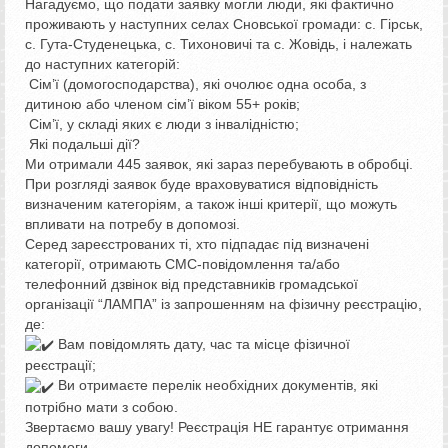
Нагадуємо, що подати заявку могли люди, які фактично
проживають у наступних селах Сновської громади: с. Гірськ,
с. Гута-Студенецька, с. Тихоновичі та с. Жовідь, і належать
до наступних категорій:
Сім’ї (домогосподарства), які очолює одна особа, з
дитиною або членом сім’ї віком 55+ років;
Сім’ї, у складі яких є люди з інвалідністю;
Які подальші дії?
Ми отримали 445 заявок, які зараз перебувають в обробці.
При розгляді заявок буде враховуватися відповідність
визначеним категоріям, а також інші критерії, що можуть
впливати на потребу в допомозі.
Серед зареєстрованих ті, хто підпадає під визначені
категорії, отримають СМС-повідомлення та/або
телефонний дзвінок від представників громадської
організації “ЛАМПА” із запрошенням на фізичну реєстрацію,
де:
Вам повідомлять дату, час та місце фізичної
реєстрації;
Ви отримаєте перелік необхідних документів, які
потрібно мати з собою.
Звертаємо вашу увагу! Реєстрація НЕ гарантує отримання
допомоги.