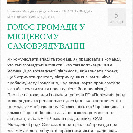
Головна
»
Молодіжна рада
»
Новини
»
ГОЛОС ГРОМАДИ У
5
МІСЦЕВОМУ САМОВРЯДУВАННІ
ЛИП 2021
ГОЛОС ГРОМАДИ У
МІСЦЕВОМУ
САМОВРЯДУВАННІ
Як комунікувати владі та громаді, як працювати в команді,
хто такі громадські активісти і хто такі волонтери, які є
мотивації до громадської діяльності, як написати проект,
щоб отримати грантову підтримку, як визначити чітко
проблему,мету і завдання, над якими варто працювати та
як забезпечити життя проекту після його реалізації.
Про все це говорили і навчали тренери ГО «Поліський фонд
міжнародних та регіональних досліджень» в партнерстві з
громадським об’єднанням “Спілка Ініціатив Чернігівщини” в
рамках Першої Чернігівська літня школа громадського
активіста, участь у якій взяли представники САМ
Молоджіної ради Сновської територіальної громади при
міському голові, депутати, працівники міської ради, які є