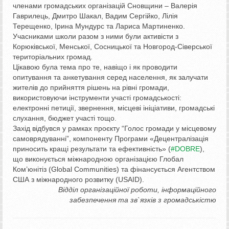
членами громадських організацій Сновщини – Валерія
Гаврилець, Дмитро Шакал, Вадим Сергійко, Лілія
Терещенко, Ірина Мундурс та Лариса Мартиненко.
Учасниками школи разом з ними були активісти з
Корюківської, Менської, Сосницької та Новгород-Сіверської
територіальних громад.
Цікавою була тема про те, навіщо і як проводити
опитування та анкетування серед населення, як залучати
жителів до прийняття рішень на рівні громади,
використовуючи інструменти участі громадськості:
електронні петиції, звернення, місцеві ініціативи, громадські
слухання, бюджет участі тощо.
Захід відбувся у рамках проєкту “Голос громади у місцевому
самоврядуванні”, компоненту Програми «Децентралізація
приносить кращі результати та ефективність» (
#DOBRE
),
що виконується міжнародною організацією Глобал
Ком’юнітіз (Global Communities) та фінансується Агентством
США з міжнародного розвитку (USAID).
Відділ організаційної роботи, інформаційного
забезпечення та зв`язків з громадськістю